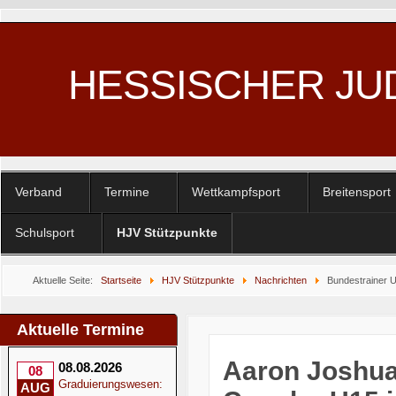
HESSISCHER JU
Verband
Termine
Wettkampfsport
Breitensport
Schulsport
HJV Stützpunkte
Aktuelle Seite:
Startseite
HJV Stützpunkte
Nachrichten
Bundestrainer 
Aktuelle Termine
Aaron Joshua
08.08.2026
08
Graduierungswesen:
AUG