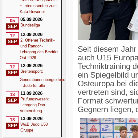
+ Interessenten zum
Kata Bewerter
05.09.2026
05
Bundesliga
SEP
12.09.2026
12
2. Offener Technik-
SEP
und Randori-
Seit diesem Jahr
Lehrgang des Bezirks
auch U15 Europa
Ost 2026
Techniktraining 
12.09.2026
12
Breitensport:
SEP
ein Spiegelbild u
Generationenübergreifend
Osteuropa bei di
– Judo für alle
vertreten sind, s
13.09.2026
13
Format schwertu
Prüfungswesen:
SEP
Lehrgang Dan-
Gegnern liegen, d
Vorbereitung
13.09.2026
13
W&B Judo Ü50
SEP
Gruppe