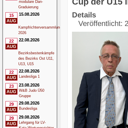
Cup der U15 
modulare Dan-
Graduierung
Details
15.08.2026
15
AUG
Veröffentlicht: 
Kampfrichterversammlung
2026
22.08.2026
22
AUG
Bezirksbestenkämpfe
des Bezirks Ost U11,
U13, U15
22.08.2026
22
Landesliga 1
AUG
23.08.2026
23
W&B Judo Ü50
AUG
Gruppe
29.08.2026
29
Bundesliga
AUG
29.08.2026
29
Lehrgang für LV-
AUG
Kata-Wertungsrichter