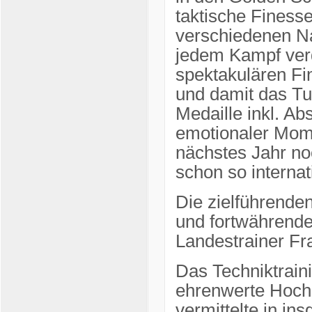
taktische Finess
verschiedenen Na
jedem Kampf ver
spektakulären Fi
und damit das Tu
Medaille inkl. A
emotionaler Mome
nächstes Jahr no
schon so internat
Die zielführende
und fortwährend
Landestrainer Fr
Das Techniktrain
ehrenwerte Hoch
vermittelte in in