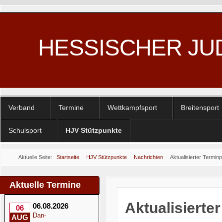
HESSISCHER JU
Verband
Termine
Wettkampfsport
Breitensport
Schulsport
HJV Stützpunkte
Aktuelle Seite:
Startseite
HJV Stützpunkte
Nachrichten
Aktualisierter Termin
Aktuelle Termine
Aktualisierte
06.08.2026
06
Dan-
AUG