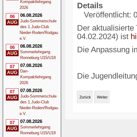
Kompaktlehrgang
Details
2026
Veröffentlicht:
06.08.2026
06
Judo-Sommerschule
AUG
Der aktualisierte
des 1.Judo-Club
Nieder-Roden/Rodgau
04.02.2024) ist
h
e.V.
06.08.2026
06
Die Anpassung im
Sommerlehrgang
AUG
Ronneburg U15/U18
07.08.2026
07
Dan-
AUG
Die Jugendleitun
Kompaktlehrgang
2026
07.08.2026
07
Judo-Sommerschule
AUG
Zurück
Weiter
des 1.Judo-Club
Nieder-Roden/Rodgau
e.V.
07.08.2026
07
Sommerlehrgang
AUG
Ronneburg U15/U18