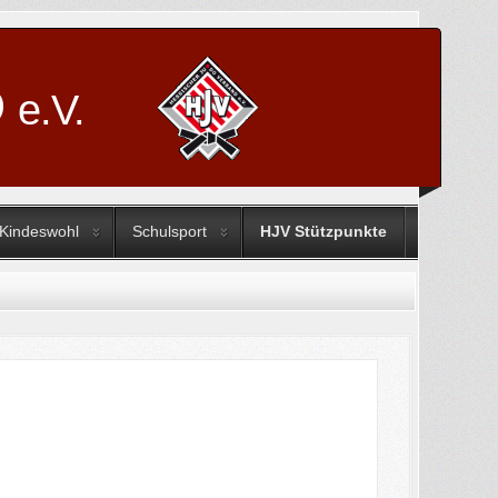
D
e.V.
Kindeswohl
Schulsport
HJV Stützpunkte