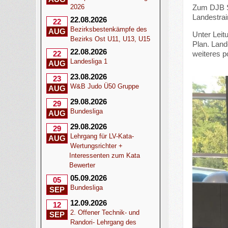
Zum DJB Si
2026
Landestrai
22.08.2026
22
Bezirksbestenkämpfe des
AUG
Unter Leit
Bezirks Ost U11, U13, U15
Plan. Land
22.08.2026
weiteres p
22
Landesliga 1
AUG
23.08.2026
23
W&B Judo Ü50 Gruppe
AUG
29.08.2026
29
Bundesliga
AUG
29.08.2026
29
Lehrgang für LV-Kata-
AUG
Wertungsrichter +
Interessenten zum Kata
Bewerter
05.09.2026
05
Bundesliga
SEP
12.09.2026
12
2. Offener Technik- und
SEP
Randori- Lehrgang des