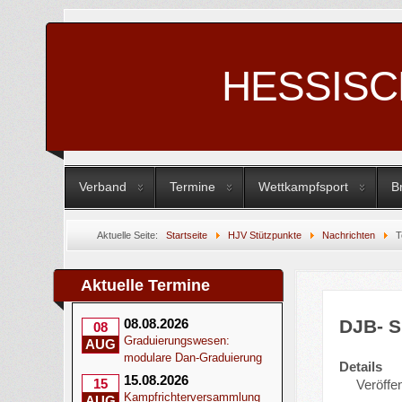
HESSIS
Verband
Termine
Wettkampfsport
B
Aktuelle Seite:
Startseite
HJV Stützpunkte
Nachrichten
T
Aktuelle Termine
DJB- S
08.08.2026
08
Graduierungswesen:
AUG
modulare Dan-Graduierung
Details
15.08.2026
15
Veröffe
Kampfrichterversammlung
AUG