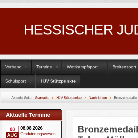
HESSISCHER JU
Verband
Termine
Wettkampfsport
Breitensport
Schulsport
HJV Stützpunkte
Aktuelle Seite:
Startseite
HJV Stützpunkte
Nachrichten
Bronzemedaille 
Aktuelle Termine
Bronzemedail
08.08.2026
08
Graduierungswesen:
AUG