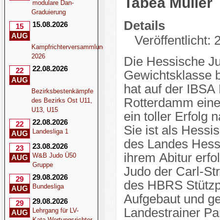
Tabea Müller
modulare Dan-
Graduierung
Details
15.08.2026
15
AUG
Veröffentlicht:
Kampfrichterversammlung
2026
Die Hessische Ju
22.08.2026
22
Gewichtsklasse bi
AUG
hat auf der IBSA
Bezirksbestenkämpfe
Rotterdamm eine
des Bezirks Ost U11,
U13, U15
ein toller Erfolg
22.08.2026
22
Sie ist als Hess
Landesliga 1
AUG
des Landes Hesse
23.08.2026
23
ihrem Abitur erfo
W&B Judo Ü50
AUG
Gruppe
Judo der Carl-St
29.08.2026
29
des HBRS Stützpu
Bundesliga
AUG
Aufgebaut und g
29.08.2026
29
Landestrainer P
Lehrgang für LV-
AUG
Kata-Wertungsrichter