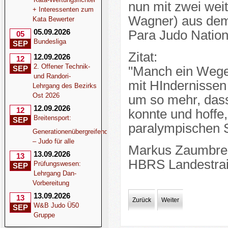
nun mit zwei wei
+ Interessenten zum
Wagner) aus dem
Kata Bewerter
05.09.2026
Para Judo Nation
05
Bundesliga
SEP
Zitat:
12.09.2026
12
2. Offener Technik-
SEP
"Manch ein Wege i
und Randori-
mit HIndernissen 
Lehrgang des Bezirks
Ost 2026
um so mehr, dass
12.09.2026
12
konnte und hoffe,
Breitensport:
SEP
paralympischen Sp
Generationenübergreifend
– Judo für alle
Markus Zaumbre
13.09.2026
13
HBRS Landestrai
Prüfungswesen:
SEP
Lehrgang Dan-
Vorbereitung
13.09.2026
13
Zurück
Weiter
W&B Judo Ü50
SEP
Gruppe