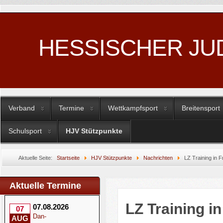
HESSISCHER JU
Verband
Termine
Wettkampfsport
Breitensport
Schulsport
HJV Stützpunkte
Aktuelle Seite:
Startseite
HJV Stützpunkte
Nachrichten
LZ Training in 
Aktuelle Termine
LZ Training i
07.08.2026
07
Dan-
AUG