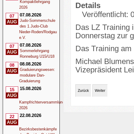
Kompaktlehrgang
Details
2026
Veröffentlicht:
07.08.2026
07
Judo-Sommerschule
AUG
Das LZ Training 
des 1.Judo-Club
Nieder-Roden/Rodgau
Donnerstag zur g
e.V.
07.08.2026
07
Das Training am M
Sommerlehrgang
AUG
Ronneburg U15/U18
Michael Blumens
08.08.2026
08
Vizepräsident Le
Graduierungswesen:
AUG
modulare Dan-
Graduierung
15.08.2026
15
Zurück
Weiter
AUG
Kampfrichterversammlung
2026
22.08.2026
22
AUG
Bezirksbestenkämpfe