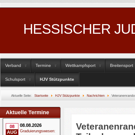
HESSISCHER JU
Verband
Termine
Wettkampfsport
Breitensport
Schulsport
HJV Stützpunkte
Aktuelle Seite:
Startseite
HJV Stützpunkte
Nachrichten
Veteranenrandor
Aktuelle Termine
Veteranenran
08.08.2026
08
Graduierungswesen:
AUG