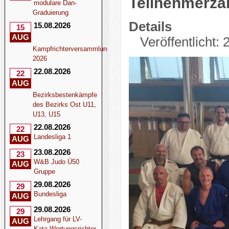
Teilnehmerza
modulare Dan-
Graduierung
Details
15.08.2026
15
AUG
Veröffentlicht:
Kampfrichterversammlung
2026
22.08.2026
22
AUG
Bezirksbestenkämpfe
des Bezirks Ost U11,
U13, U15
22.08.2026
22
Landesliga 1
AUG
23.08.2026
23
W&B Judo Ü50
AUG
Gruppe
29.08.2026
29
Bundesliga
AUG
29.08.2026
29
Lehrgang für LV-
AUG
Kata-Wertungsrichter