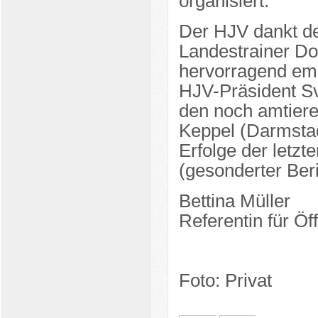
organisiert.
Der HJV dankt de
Landestrainer Dom
hervorragend emp
HJV-Präsident S
den noch amtier
Keppel (Darmstad
Erfolge der letz
(gesonderter Beri
Bettina Müller
Referentin für Öff
Foto: Privat