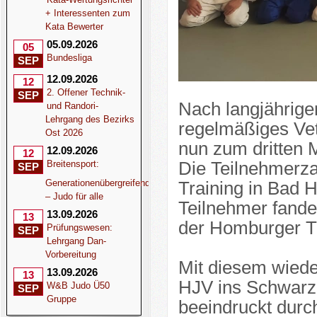
+ Interessenten zum
Kata Bewerter
05.09.2026
05
Bundesliga
SEP
12.09.2026
12
2. Offener Technik-
SEP
Nach langjähriger
und Randori-
Lehrgang des Bezirks
regelmäßiges Ve
Ost 2026
nun zum dritten 
12.09.2026
12
Breitensport:
Die Teilnehmerzah
SEP
Generationenübergreifend
Training in Bad 
– Judo für alle
Teilnehmer fande
13.09.2026
13
der Homburger T
Prüfungswesen:
SEP
Lehrgang Dan-
Vorbereitung
Mit diesem wiede
13.09.2026
13
HJV ins Schwarze
W&B Judo Ü50
SEP
Gruppe
beeindruckt durc