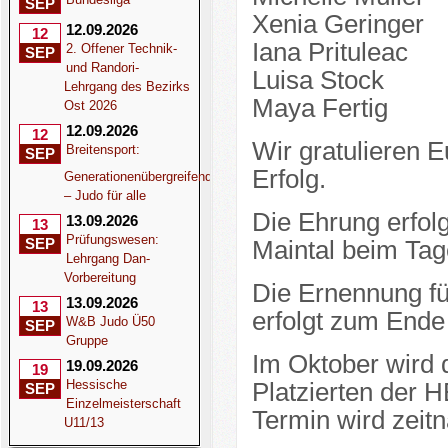
SEP
Xenia Geringer
12.09.2026
12
Iana Prituleac
2. Offener Technik-
SEP
und Randori-
Luisa Stock
Lehrgang des Bezirks
Maya Fertig
Ost 2026
12.09.2026
12
Wir gratulieren 
Breitensport:
SEP
Erfolg.
Generationenübergreifend
– Judo für alle
Die Ehrung erfol
13.09.2026
13
Prüfungswesen:
SEP
Maintal beim Tag
Lehrgang Dan-
Vorbereitung
Die Ernennung fü
13.09.2026
13
erfolgt zum Ende
W&B Judo Ü50
SEP
Gruppe
Im Oktober wird 
19.09.2026
19
Hessische
Platzierten der 
SEP
Einzelmeisterschaft
Termin wird zeit
U11/13