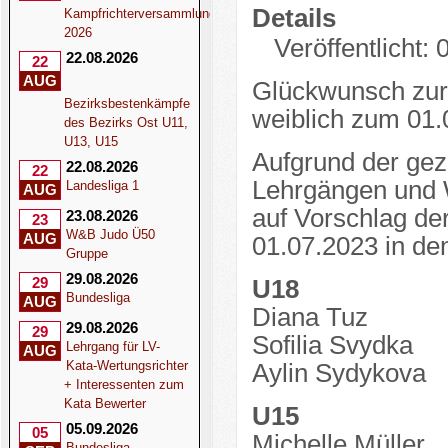
Details
Kampfrichterversammlung
2026
Veröffentlicht: 
22.08.2026
22
AUG
Glückwunsch zu
Bezirksbestenkämpfe
weiblich zum 01.
des Bezirks Ost U11,
U13, U15
Aufgrund der gez
22.08.2026
22
Lehrgängen und 
Landesliga 1
AUG
auf Vorschlag de
23.08.2026
23
W&B Judo Ü50
AUG
01.07.2023 in de
Gruppe
29.08.2026
29
U18
Bundesliga
AUG
Diana Tuz
29.08.2026
29
Sofilia Svydka
Lehrgang für LV-
AUG
Kata-Wertungsrichter
Aylin Sydykova
+ Interessenten zum
Kata Bewerter
U15
05.09.2026
05
Michelle Müller
Bundesliga