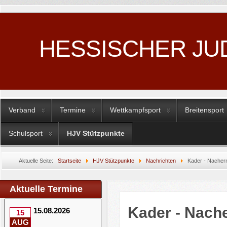
HESSISCHER JU
Verband
Termine
Wettkampfsport
Breitensport
Schulsport
HJV Stützpunkte
Aktuelle Seite:
Startseite
HJV Stützpunkte
Nachrichten
Kader - Nache
Aktuelle Termine
Kader - Nach
15.08.2026
15
AUG