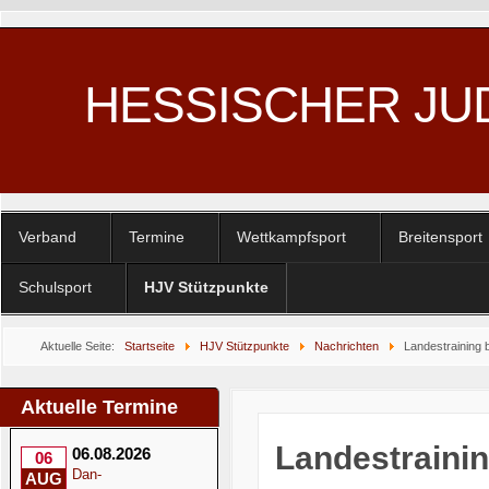
HESSISCHER JU
Verband
Termine
Wettkampfsport
Breitensport
Schulsport
HJV Stützpunkte
Aktuelle Seite:
Startseite
HJV Stützpunkte
Nachrichten
Landestraining 
Aktuelle Termine
Landestraini
06.08.2026
06
Dan-
AUG