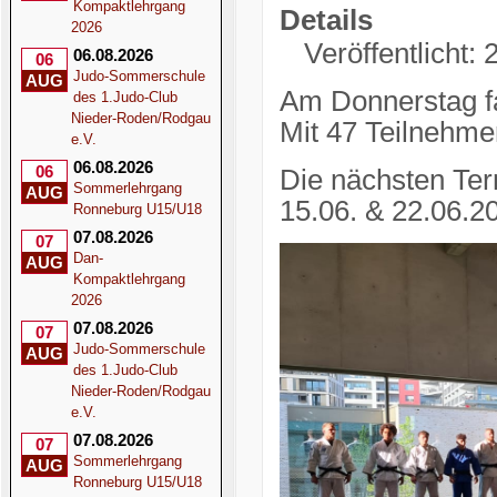
Kompaktlehrgang
Details
2026
Veröffentlicht:
06.08.2026
06
Judo-Sommerschule
AUG
Am Donnerstag fan
des 1.Judo-Club
Nieder-Roden/Rodgau
Mit 47 Teilnehme
e.V.
06.08.2026
06
Die nächsten Ter
Sommerlehrgang
AUG
15.06. & 22.06.20
Ronneburg U15/U18
07.08.2026
07
Dan-
AUG
Kompaktlehrgang
2026
07.08.2026
07
Judo-Sommerschule
AUG
des 1.Judo-Club
Nieder-Roden/Rodgau
e.V.
07.08.2026
07
Sommerlehrgang
AUG
Ronneburg U15/U18