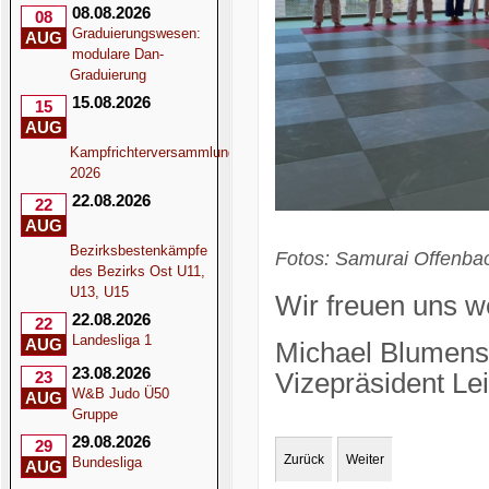
08.08.2026
08
Graduierungswesen:
AUG
modulare Dan-
Graduierung
15.08.2026
15
AUG
Kampfrichterversammlung
2026
22.08.2026
22
AUG
Bezirksbestenkämpfe
Fotos: Samurai Offenba
des Bezirks Ost U11,
U13, U15
Wir freuen uns we
22.08.2026
22
Landesliga 1
AUG
Michael Blumens
23.08.2026
23
Vizepräsident Le
W&B Judo Ü50
AUG
Gruppe
29.08.2026
29
Zurück
Weiter
Bundesliga
AUG