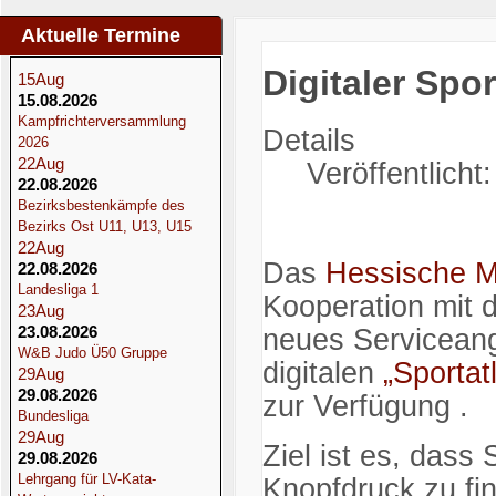
Aktuelle Termine
Startseite
Digitaler Spo
15
Aug
HJV Stützpunkte
15.08.2026
Kampfrichterversammlung
Details
Nachrichten
2026
22
Aug
Veröffentlicht
Digitaler Sportatlas Hessen ist online
22.08.2026
Bezirksbestenkämpfe des
Bezirks Ost U11, U13, U15
22
Aug
Das
Hessische Mi
22.08.2026
Landesliga 1
Kooperation mit
23
Aug
23.08.2026
neues Servicean
W&B Judo Ü50 Gruppe
digitalen
„Sporta
29
Aug
29.08.2026
zur Verfügung .
Bundesliga
29
Aug
Ziel ist es, dass
29.08.2026
Lehrgang für LV-Kata-
Knopfdruck zu fi