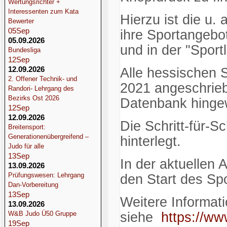
Wertungsrichter +
Interessenten zum Kata
Hierzu ist die u. 
Bewerter
05
Sep
ihre Sportangebo
05.09.2026
und in der "Spor
Bundesliga
12
Sep
12.09.2026
Alle hessischen 
2. Offener Technik- und
2021 angeschrieb
Randori- Lehrgang des
Bezirks Ost 2026
Datenbank hinge
12
Sep
12.09.2026
Die Schritt-für-S
Breitensport:
Generationenübergreifend –
hinterlegt.
Judo für alle
13
Sep
In der aktuellen
13.09.2026
Prüfungswesen: Lehrgang
den Start des Spo
Dan-Vorbereitung
13
Sep
Weitere Informat
13.09.2026
W&B Judo Ü50 Gruppe
siehe
https://ww
19
Sep