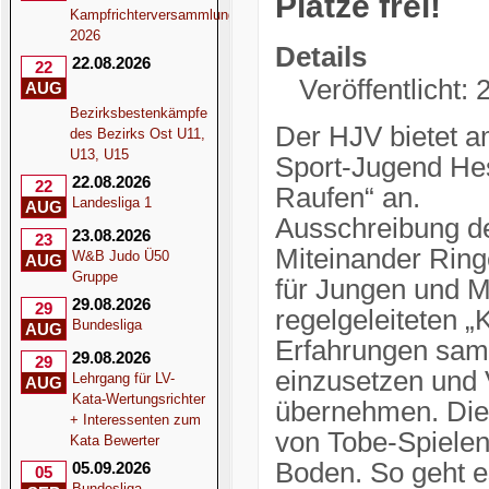
Plätze frei!
Kampfrichterversammlung
2026
Details
22.08.2026
22
Veröffentlicht:
AUG
Bezirksbestenkämpfe
Der HJV bietet am
des Bezirks Ost U11,
U13, U15
Sport-Jugend He
22.08.2026
22
Raufen“ an.
Landesliga 1
AUG
Ausschreibung d
23.08.2026
23
Miteinander Ring
W&B Judo Ü50
AUG
Gruppe
für Jungen und M
29.08.2026
29
regelgeleiteten 
Bundesliga
AUG
Erfahrungen samm
29.08.2026
29
einzusetzen und 
Lehrgang für LV-
AUG
Kata-Wertungsrichter
übernehmen. Die p
+ Interessenten zum
von Tobe-Spielen
Kata Bewerter
Boden. So geht 
05.09.2026
05
Bundesliga