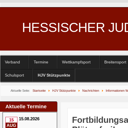
HESSISCHER JU
Verband
Termine
Wettkampfsport
Breitensport
Schulsport
HJV Stützpunkte
Aktuelle Seite:
Startseite
HJV Stützpunkte
Nachrichten
Informationen 
Stützpunkt(LZ)konzept des HJV
Aktuelle Termine
Fortbildungs
15.08.2026
15
AUG