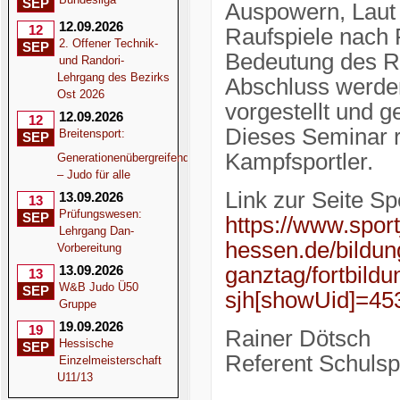
SEP
Auspowern, Laut 
12.09.2026
12
Raufspiele nach 
2. Offener Technik-
SEP
Bedeutung des R
und Randori-
Lehrgang des Bezirks
Abschluss werde
Ost 2026
vorgestellt und 
12.09.2026
12
Dieses Seminar ri
Breitensport:
SEP
Kampfsportler.
Generationenübergreifend
– Judo für alle
Link zur Seite S
13.09.2026
13
Prüfungswesen:
SEP
https://www.spor
Lehrgang Dan-
hessen.de/bildun
Vorbereitung
13.09.2026
ganztag/fortbild
13
W&B Judo Ü50
SEP
sjh[showUid]=4
Gruppe
19.09.2026
19
Rainer Dötsch
Hessische
SEP
Referent Schulsp
Einzelmeisterschaft
U11/13