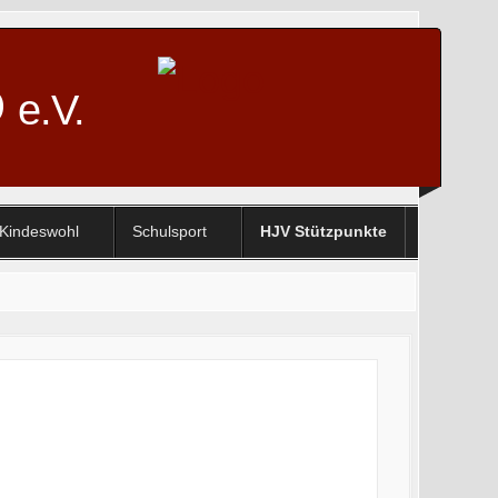
D
e.V.
Kindeswohl
Schulsport
HJV Stützpunkte