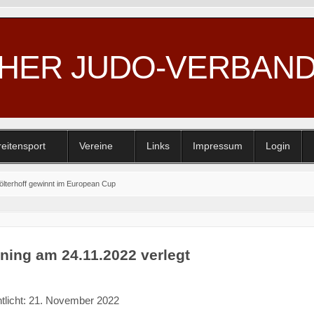
CHER JUDO-VERBAN
reitensport
Vereine
Links
Impressum
Login
Hölterhoff gewinnt im European Cup
ining am 24.11.2022 verlegt
ntlicht: 21. November 2022