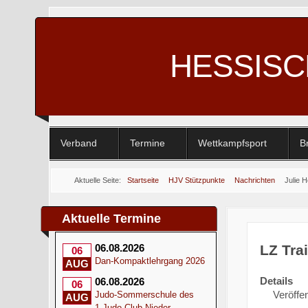
HESSIS
Verband
Termine
Wettkampfsport
B
Aktuelle Seite:
Startseite
HJV Stützpunkte
Nachrichten
Julie 
Aktuelle Termine
LZ Tra
06.08.2026
06
Dan-Kompaktlehrgang 2026
AUG
Details
06.08.2026
06
Veröffe
Judo-Sommerschule des
AUG
1.Judo-Club Nieder-