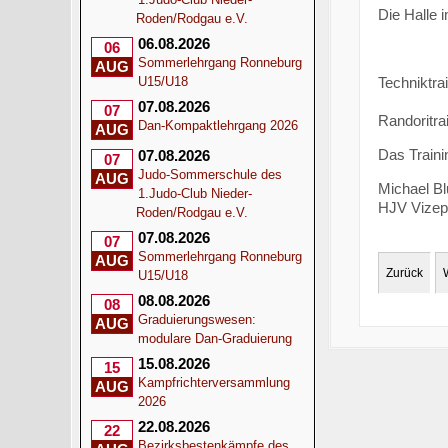
Die Halle 
Roden/Rodgau e.V.
06.08.2026
06
Sommerlehrgang Ronneburg
AUG
Techniktra
U15/U18
07.08.2026
07
Randoritra
Dan-Kompaktlehrgang 2026
AUG
Das Traini
07.08.2026
07
Judo-Sommerschule des
AUG
Michael B
1.Judo-Club Nieder-
HJV Vizepr
Roden/Rodgau e.V.
07.08.2026
07
Sommerlehrgang Ronneburg
AUG
Zurück
U15/U18
08.08.2026
08
Graduierungswesen:
AUG
modulare Dan-Graduierung
15.08.2026
15
Kampfrichterversammlung
AUG
2026
22.08.2026
22
Bezirksbestenkämpfe des