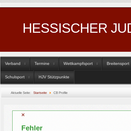
HESSISCHER JU
Verband
Termine
Wettkampfsport
Breitensport
Schulsport
HJV Stützpunkte
Aktuelle Seite:
Startseite
CB Profile
×
Fehler