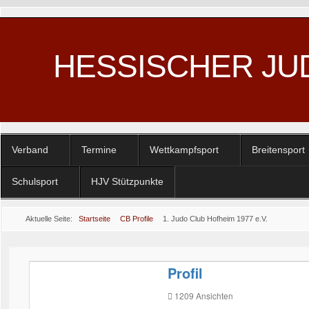
HESSISCHER JU
Verband
Termine
Wettkampfsport
Breitensport
Schulsport
HJV Stützpunkte
Aktuelle Seite:
Startseite
CB Profile
1. Judo Club Hofheim 1977 e.V.
Profil
1209
Ansichten