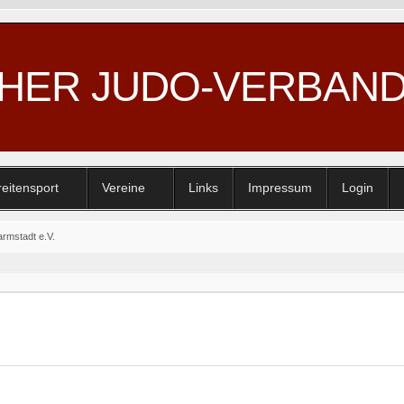
CHER JUDO-VERBAN
reitensport
Vereine
Links
Impressum
Login
rmstadt e.V.