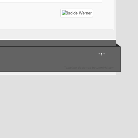
↑↑↑
Template designed by LernVid.com