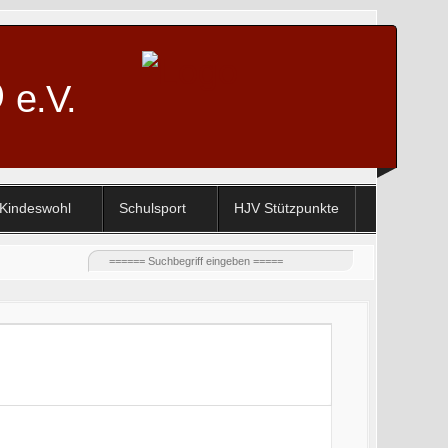
D
e.V.
Kindeswohl
Schulsport
HJV Stützpunkte