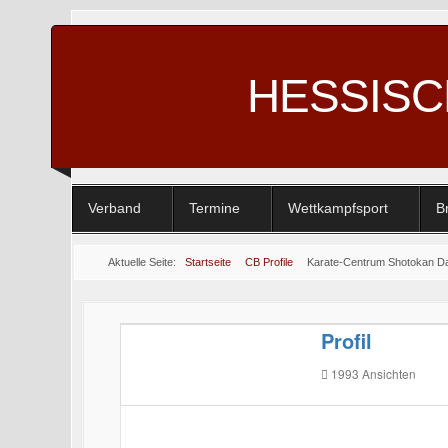
HESSIS
Verband
Termine
Wettkampfsport
B
Aktuelle Seite:
Startseite
CB Profile
Karate-Centrum Shotokan Da
Profil
1993
Ansichten