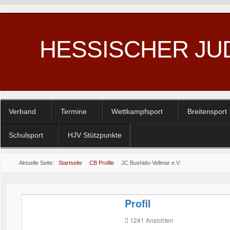
HESSISCHER JU
Verband
Termine
Wettkampfsport
Breitensport
Schulsport
HJV Stützpunkte
Aktuelle Seite:
Startseite
CB Profile
JC Bushido-Vellmar e.V.
Profil
1241
Ansichten