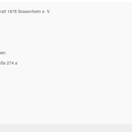
aft 1878 Sossenheim e. V.
ain
aße 274 a