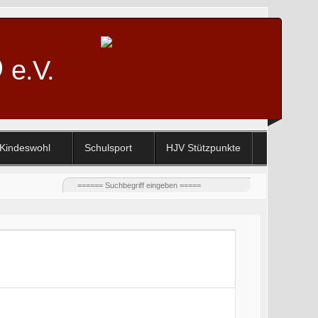
D
e.V.
Kindeswohl
Schulsport
HJV Stützpunkte