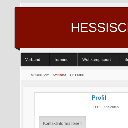
HESSIS
Verband
Termine
Wettkampfsport
B
Aktuelle Seite:
Startseite
CB Profile
Profil
1158
Ansichten
Kontaktinformationen