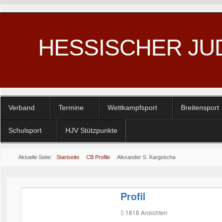
HESSISCHER JU
Verband
Termine
Wettkampfsport
Breitensport
Schulsport
HJV Stützpunkte
Aktuelle Seite:
Startseite
CB Profile
Alexander S. Kargoscha
Profil
1818
Ansichten