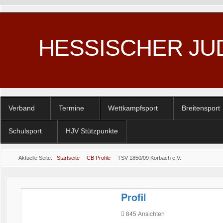
HESSISCHER JU
Verband
Termine
Wettkampfsport
Breitensport
Schulsport
HJV Stützpunkte
Aktuelle Seite:
Startseite
CB Profile
TSV 1850/09 Korbach e.V.
Profil
845
Ansichten