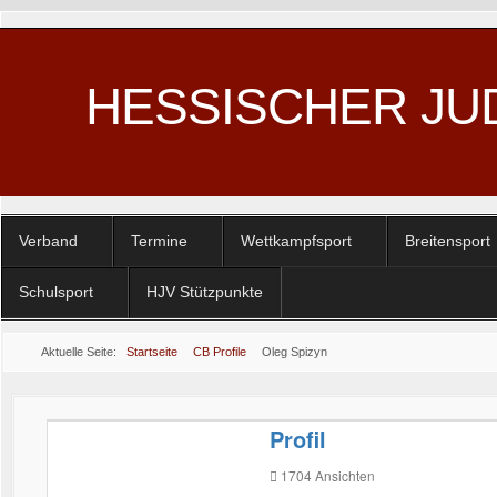
HESSISCHER JU
Verband
Termine
Wettkampfsport
Breitensport
Schulsport
HJV Stützpunkte
Aktuelle Seite:
Startseite
CB Profile
Oleg Spizyn
Profil
1704
Ansichten