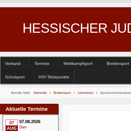
HESSISCHER JU
Verband
Termine
Wettkampfsport
Breitensport
Schulsport
HJV Stützpunkte
Aktuelle Seite:
Startseite
Breitensport
Lehrwesen
Sportassistentenausb
Aktuelle Termine
07.08.2026
07
Dan-
AUG