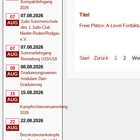
Kompaktlehrgang
2026
Titel
07.08.2026
07
Judo-Sommerschule
AUG
Freie Plätze: A-Level Fortbild
des 1.Judo-Club
Nieder-Roden/Rodgau
e.V.
07.08.2026
07
Sommerlehrgang
AUG
Start
Zurück
1
2
Wei
Ronneburg U15/U18
08.08.2026
08
Graduierungswesen:
AUG
modulare Dan-
Graduierung
15.08.2026
15
AUG
Kampfrichterversammlung
2026
22.08.2026
22
AUG
Bezirksbestenkämpfe