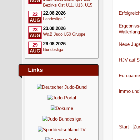
AUG
Bezirks Ost U11, U13, U15
Erfolgrei
22.08.2026
22
Landesliga 1
AUG
Ergebniss
23.08.2026
23
Wallerfan
W&B Judo Ü50 Gruppe
AUG
29.08.2026
Neue Juge
29
Bundesliga
AUG
HJV auf So
Links
Europamei
Immo und 
Start
Zu