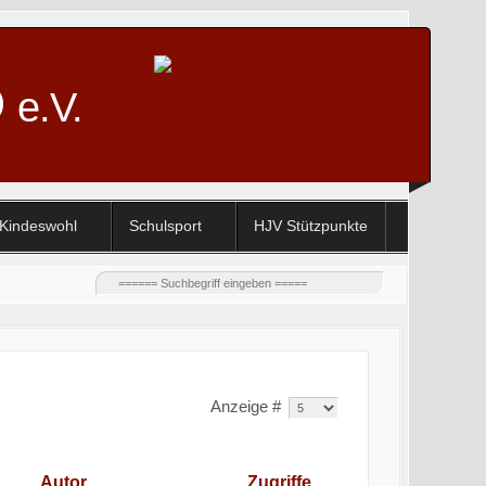
D
e.V.
Kindeswohl
Schulsport
HJV Stützpunkte
Anzeige #
Autor
Zugriffe