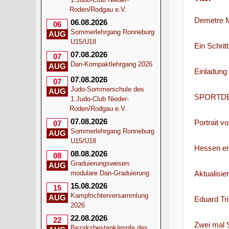
Roden/Rodgau e.V.
Demetre M
06.08.2026
06
Sommerlehrgang Ronneburg
AUG
U15/U18
Ein Schrit
07.08.2026
07
Dan-Kompaktlehrgang 2026
AUG
Einladung
07.08.2026
07
Judo-Sommerschule des
AUG
SPORTDE
1.Judo-Club Nieder-
Roden/Rodgau e.V.
07.08.2026
Portrait v
07
Sommerlehrgang Ronneburg
AUG
U15/U18
Hessen erf
08.08.2026
08
Graduierungswesen:
AUG
Aktualisie
modulare Dan-Graduierung
15.08.2026
15
Kampfrichterversammlung
AUG
Eduard Tri
2026
22.08.2026
22
Zwei mal Si
Bezirksbestenkämpfe des