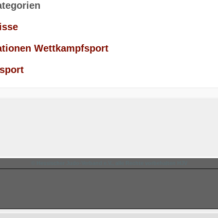
ategorien
isse
ationen Wettkampfsport
sport
© Hessischer Judo-Verband e.V., alle Rechte vorbehalten HJV