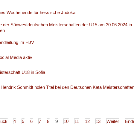
ches Wochenende für hessische Judoka
e der Südwestdeutschen Meisterschaften der U15 am 30.06.2024 in
gen
ndleitung im HJV
cial Media aktiv
sterschaft U18 in Sofia
Hendrik Schmidt holen Titel bei den Deutschen Kata Meisterschafte
rück
4
5
6
7
8
9
10
11
12
13
Weiter
End