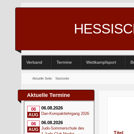
HESSIS
Verband
Termine
Wettkampfsport
B
Aktuelle Seite:
Startseite
Aktuelle Termine
06.08.2026
06
Dan-Kompaktlehrgang 2026
AUG
06.08.2026
06
Judo-Sommerschule des
AUG
Titel
1.Judo-Club Nieder-