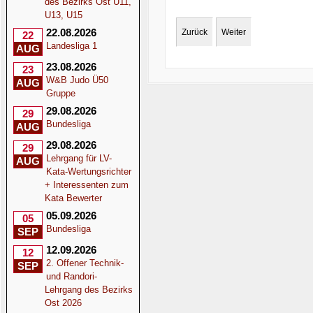
des Bezirks Ost U11,
U13, U15
22.08.2026
Zurück
Weiter
22
Landesliga 1
AUG
23.08.2026
23
W&B Judo Ü50
AUG
Gruppe
29.08.2026
29
Bundesliga
AUG
29.08.2026
29
Lehrgang für LV-
AUG
Kata-Wertungsrichter
+ Interessenten zum
Kata Bewerter
05.09.2026
05
Bundesliga
SEP
12.09.2026
12
2. Offener Technik-
SEP
und Randori-
Lehrgang des Bezirks
Ost 2026