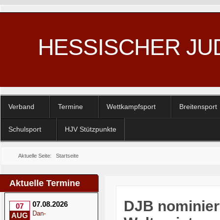
HESSISCHER JU
Verband
Termine
Wettkampfsport
Breitensport
Schulsport
HJV Stützpunkte
Aktuelle Seite:
Startseite
Aktuelle Termine
DJB nominier
07.08.2026
07
Dan-
AUG