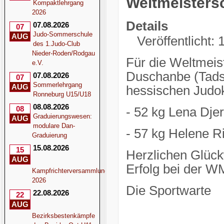
Weltmeisters
Kompaktlehrgang
2026
Details
07.08.2026
07
Judo-Sommerschule
AUG
Veröffentlicht:
des 1.Judo-Club
Nieder-Roden/Rodgau
Für die Weltmeis
e.V.
Duschanbe (Tads
07.08.2026
07
Sommerlehrgang
AUG
hessischen Judok
Ronneburg U15/U18
08.08.2026
08
- 52 kg Lena Dje
Graduierungswesen:
AUG
modulare Dan-
- 57 kg Helene 
Graduierung
15.08.2026
15
Herzlichen Glück
AUG
Erfolg bei der W
Kampfrichterversammlung
2026
Die Sportwarte
22.08.2026
22
AUG
Bezirksbestenkämpfe