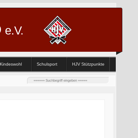
D
e.V.
Kindeswohl
Schulsport
HJV Stützpunkte