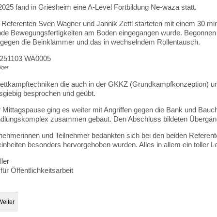
025 fand in Griesheim eine A-Level Fortbildung Ne-waza statt.
 Referenten Sven Wagner und Jannik Zettl starteten mit einem 30 
nde Bewegungsfertigkeiten am Boden eingegangen wurde. Begonnen w
 gegen die Beinklammer und das in wechselndem Rollentausch.
iger
Wettkampftechniken die auch in der GKKZ (Grundkampfkonzeption) u
giebig besprochen und geübt.
 Mittagspause ging es weiter mit Angriffen gegen die Bank und Bauc
dlungskomplex zusammen gebaut. Den Abschluss bildeten Übergän
lnehmerinnen und Teilnehmer bedankten sich bei den beiden Referent
einheiten besonders hervorgehoben wurden. Alles in allem ein toller 
ler
für Öffentlichkeitsarbeit
Weiter