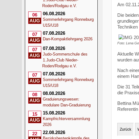
Am 02.11.2
Roden/Rodgau e.V.
06.08.2026
06
Die beiden
Sommerlehrgang Ronneburg
AUG
grundlege
U15/U18
Techniken
07.08.2026
07
Dan-Kompaktlehrgang 2026
AUG
Foto: Lena Ge
07.08.2026
07
Aktuelle 
Judo-Sommerschule des
AUG
wurden aus
1.Judo-Club Nieder-
Roden/Rodgau e.V.
Nach einer
07.08.2026
07
einem Han
Sommerlehrgang Ronneburg
AUG
U15/U18
Die 31 Tei
die Praxis
08.08.2026
08
Graduierungswesen:
AUG
Bettina Mül
modulare Dan-Graduierung
Referentin 
15.08.2026
15
Kampfrichterversammlung
AUG
2026
Zurück
22.08.2026
22
Bezirksbestenkämpfe des