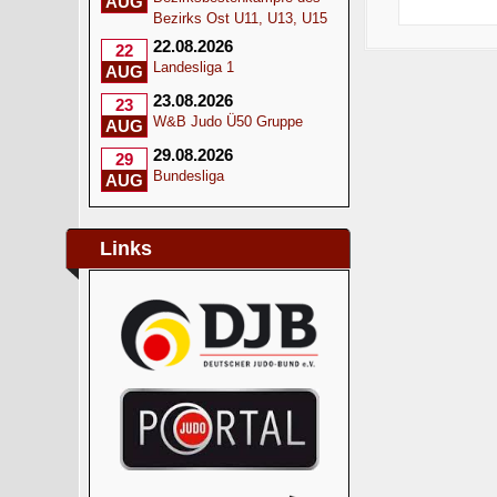
AUG
Bezirks Ost U11, U13, U15
22.08.2026
22
Landesliga 1
AUG
23.08.2026
23
W&B Judo Ü50 Gruppe
AUG
29.08.2026
29
Bundesliga
AUG
Links