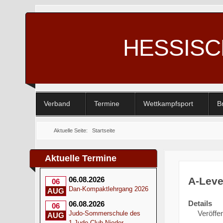
HESSIS
Verband
Termine
Wettkampfsport
B
Aktuelle Seite:
Startseite
Aktuelle Termine
A-Leve
06.08.2026
06
Dan-Kompaktlehrgang 2026
AUG
Details
06.08.2026
06
Veröffe
Judo-Sommerschule des
AUG
1.Judo-Club Nieder-