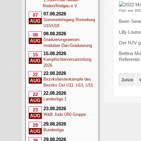
Roden/Rodgau e.V.
Foto: aus 202
07.08.2026
07
Sommerlehrgang Ronneburg
AUG
Beim Senio
U15/U18
Lilly Loui
08.08.2026
08
Graduierungswesen:
AUG
Der HJV gr
modulare Dan-Graduierung
Bettina Mül
15.08.2026
15
Referentin 
Kampfrichterversammlung
AUG
2026
22.08.2026
22
Bezirksbestenkämpfe des
Zurück
AUG
Bezirks Ost U11, U13, U15
22.08.2026
22
Landesliga 1
AUG
23.08.2026
23
W&B Judo Ü50 Gruppe
AUG
29.08.2026
29
Bundesliga
AUG
29.08.2026
29