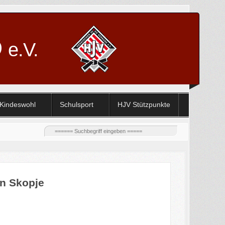
D
e.V.
Kindeswohl
Schulsport
HJV Stützpunkte
in Skopje