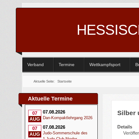
HESSIS
Verband
Termine
Wettkampfsport
B
Aktuelle Seite:
Startseite
Aktuelle Termine
Silber
07.08.2026
07
Dan-Kompaktlehrgang 2026
AUG
Details
07.08.2026
07
Veröffe
Judo-Sommerschule des
AUG
1.Judo-Club Nieder-