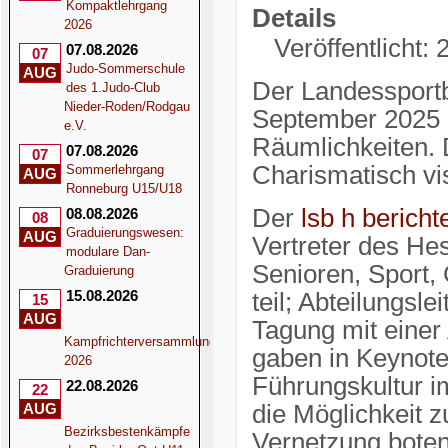
Kompaktlehrgang
Details
2026
Veröffentlicht:
07.08.2026
07
Judo-Sommerschule
AUG
Der Landessportb
des 1.Judo-Club
Nieder-Roden/Rodgau
September 2025 d
e.V.
Räumlichkeiten. 
07.08.2026
07
Charismatisch vi
Sommerlehrgang
AUG
Ronneburg U15/U18
Der
lsb h bericht
08.08.2026
08
Graduierungswesen:
AUG
Vertreter des Hes
modulare Dan-
Senioren, Sport
Graduierung
15.08.2026
teil; Abteilungsl
15
AUG
Tagung mit einer
Kampfrichterversammlung
gaben in Keynote
2026
Führungskultur 
22.08.2026
22
AUG
die Möglichkeit 
Bezirksbestenkämpfe
Vernetzung boten