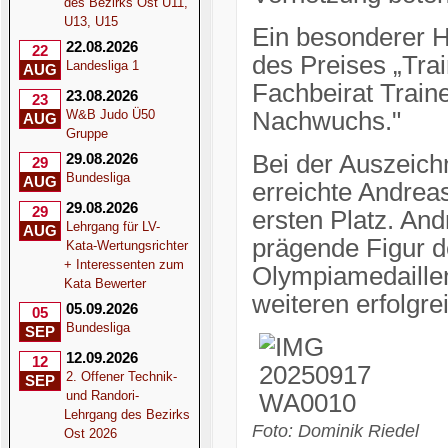
des Bezirks Ost U11,
U13, U15
Ein besonderer H
22.08.2026
22
des Preises „Tra
Landesliga 1
AUG
Fachbeirat Traine
23.08.2026
23
W&B Judo Ü50
Nachwuchs."
AUG
Gruppe
29.08.2026
Bei der Auszeich
29
Bundesliga
AUG
erreichte Andrea
29.08.2026
29
ersten Platz. And
Lehrgang für LV-
AUG
prägende Figur d
Kata-Wertungsrichter
+ Interessenten zum
Olympiamedaillen
Kata Bewerter
weiteren erfolgr
05.09.2026
05
Bundesliga
SEP
12.09.2026
12
2. Offener Technik-
SEP
und Randori-
Lehrgang des Bezirks
Foto: Dominik Riedel
Ost 2026