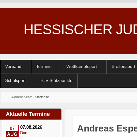
HESSISCHER JU
Verband
Termine
Wettkampfsport
Breitensport
Schulsport
HJV Stützpunkte
Aktuelle Seite:
Startseite
Aktuelle Termine
Andreas Espe
07.08.2026
07
Dan-
AUG