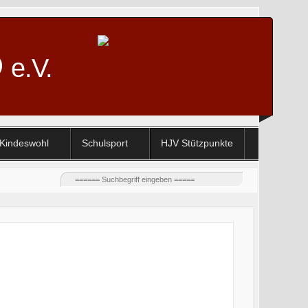
D
e.V.
Kindeswohl
Schulsport
HJV Stützpunkte