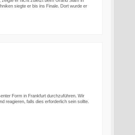
, zeigte er nicht zuletzt beim Grand Slam in
niken siegte er bis ins Finale. Dort wurde er
senter Form in Frankfurt durchzuführen. Wir
agieren, falls dies erforderlich sein sollte.