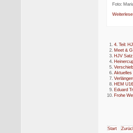
Foto: Mari
Weiterlesen
4. Teil: 
Meet & Gr
HJV Satzu
Heinercup
Verschie
Aktuelles
Verlänger
HEM U16 f
Eduard Tr
Frohe Wei
Start
Zurüc