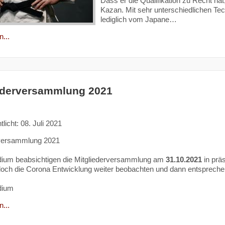
Dass er die Qualifikation zu Recht hat
Kazan. Mit sehr unterschiedlichen Tech
lediglich vom Japane…
...
ederversammlung 2021
tlicht: 08. Juli 2021
rversammlung 2021
dium beabsichtigen die Mitgliederversammlung am
31.10.2021
in prä
och die Corona Entwicklung weiter beobachten und dann entsprechend re
dium
...