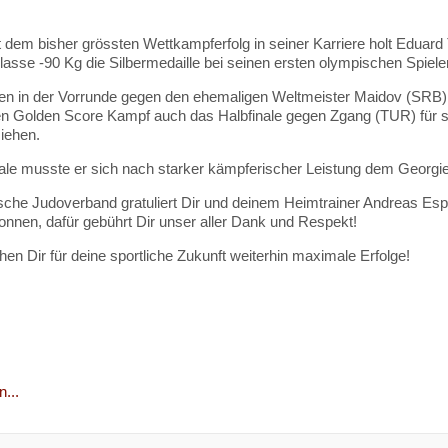
 dem bisher grössten Wettkampferfolg in seiner Karriere holt Eduard
asse -90 Kg die Silbermedaille bei seinen ersten olympischen Spiele
en in der Vorrunde gegen den ehemaligen Weltmeister Maidov (SRB
n Golden Score Kampf auch das Halbfinale gegen Zgang (TUR) für si
ziehen.
ale musste er sich nach starker kämpferischer Leistung dem Georgi
che Judoverband gratuliert Dir und deinem Heimtrainer Andreas Espe
onnen, dafür gebührt Dir unser aller Dank und Respekt!
en Dir für deine sportliche Zukunft weiterhin maximale Erfolge!
...