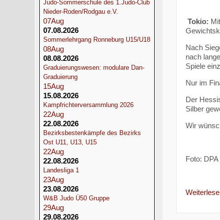
Judo-Sommerschule des 1.Judo-Club
Nieder-Roden/Rodgau e.V.
07
Aug
Tokio:
Mit
07.08.2026
Gewichtskl
Sommerlehrgang Ronneburg U15/U18
Nach Sieg
08
Aug
nach lange
08.08.2026
Spiele ein
Graduierungswesen: modulare Dan-
Graduierung
Nur im Fin
15
Aug
15.08.2026
Der Hessis
Kampfrichterversammlung 2026
Silber gew
22
Aug
22.08.2026
Wir wünsch
Bezirksbestenkämpfe des Bezirks
Ost U11, U13, U15
22
Aug
Foto: DPA
22.08.2026
Landesliga 1
23
Aug
23.08.2026
Weiterlesen
W&B Judo Ü50 Gruppe
29
Aug
29.08.2026