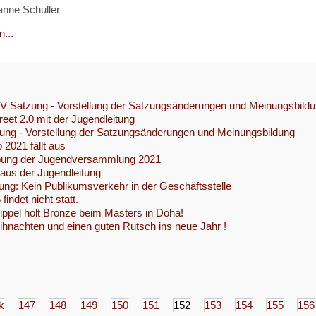
anne Schuller
...
HJV Satzung - Vorstellung der Satzungsänderungen und Meinungsbild
eet 2.0 mit der Jugendleitung
ng - Vorstellung der Satzungsänderungen und Meinungsbildung
 2021 fällt aus
bung der Jugendversammlung 2021
 aus der Jugendleitung
ung: Kein Publikumsverkehr in der Geschäftsstelle
indet nicht statt.
ippel holt Bronze beim Masters in Doha!
hnachten und einen guten Rutsch ins neue Jahr !
k
147
148
149
150
151
152
153
154
155
156