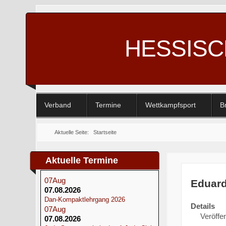
HESSIS
Verband
Termine
Wettkampfsport
B
Aktuelle Seite:
Startseite
Aktuelle Termine
07
Aug
Eduard
07.08.2026
Dan-Kompaktlehrgang 2026
Details
07
Aug
Veröffen
07.08.2026