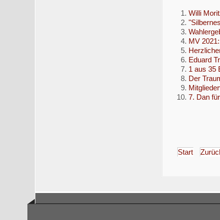
Willi Mor
"Silbernes
Wahlerge
MV 2021: 
Herzliche
Eduard Tr
1 aus 35 
Der Traum
Mitglied
7. Dan fü
Start
Zurüc