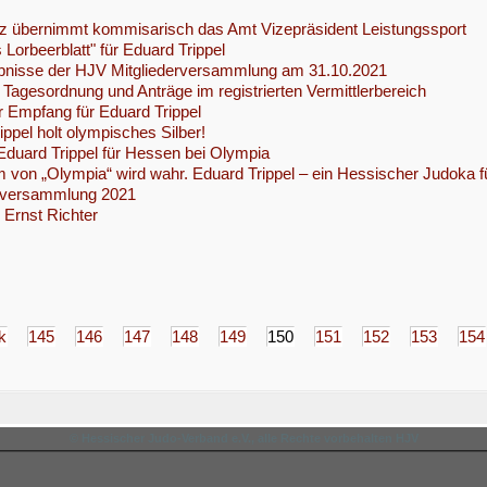
itz übernimmt kommisarisch das Amt Vizepräsident Leistungssport
 Lorbeerblatt" für Eduard Trippel
bnisse der HJV Mitgliederversammlung am 31.10.2021
Tagesordnung und Anträge im registrierten Vermittlerbereich
r Empfang für Eduard Trippel
ippel holt olympisches Silber!
Eduard Trippel für Hessen bei Olympia
 von „Olympia“ wird wahr. Eduard Trippel – ein Hessischer Judoka f
erversammlung 2021
r Ernst Richter
k
145
146
147
148
149
150
151
152
153
154
© Hessischer Judo-Verband e.V., alle Rechte vorbehalten HJV