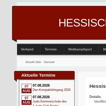
HESSIS
Verband
Termine
Wettkampfsport
B
Aktuelle Seite:
Startseite
Aktuelle Termine
Hessisc
07.08.2026
07
Dan-Kompaktlehrgang 2026
AUG
Details
07.08.2026
07
Veröffen
Judo-Sommerschule des
AUG
1.Judo-Club Nieder-