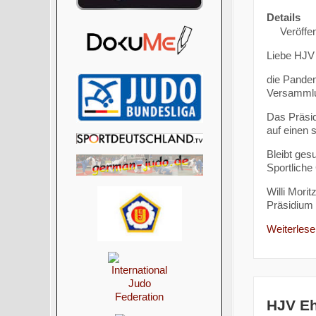
Details
Veröffe
Liebe HJV -
die Pandem
Versamml
Das Präsid
auf einen 
Bleibt ges
Sportliche
Willi Morit
Präsidium
Weiterlesen
HJV Eh