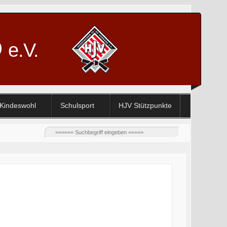
D
e.V.
Kindeswohl
Schulsport
HJV Stützpunkte