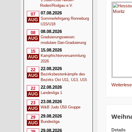
Roden/Rodgau e.V.
07.08.2026
07
Sommerlehrgang Ronneburg
AUG
U15/U18
08.08.2026
08
Graduierungswesen:
AUG
modulare Dan-Graduierung
15.08.2026
15
Kampfrichterversammlung
AUG
2026
22.08.2026
22
Bezirksbestenkämpfe des
AUG
Bezirks Ost U11, U13, U15
Weiterlesen
22.08.2026
22
Landesliga 1
AUG
23.08.2026
23
W&B Judo Ü50 Gruppe
AUG
Weihna
29.08.2026
29
Bundesliga
AUG
Details
29.08.2026
29