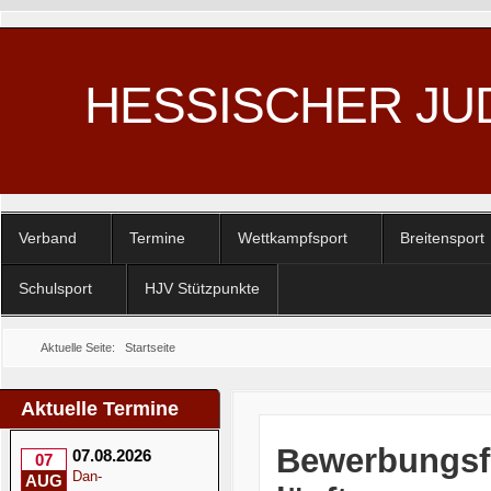
HESSISCHER JU
Verband
Termine
Wettkampfsport
Breitensport
Schulsport
HJV Stützpunkte
Aktuelle Seite:
Startseite
Aktuelle Termine
Bewerbungsfr
07.08.2026
07
Dan-
AUG