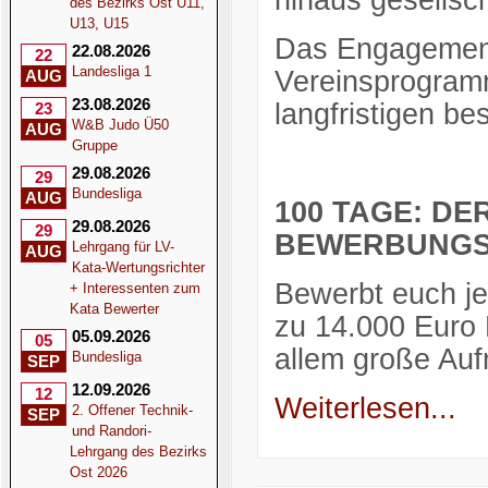
hinaus gesellsch
des Bezirks Ost U11,
U13, U15
Das Engagement
22.08.2026
22
Landesliga 1
Vereinsprogramm
AUG
23.08.2026
langfristigen bes
23
W&B Judo Ü50
AUG
Gruppe
29.08.2026
29
Bundesliga
AUG
100 TAGE: D
29.08.2026
29
BEWERBUNGSF
Lehrgang für LV-
AUG
Kata-Wertungsrichter
Bewerbt euch je
+ Interessenten zum
Kata Bewerter
zu 14.000 Euro 
05.09.2026
05
allem große Au
Bundesliga
SEP
12.09.2026
12
Weiterlesen...
2. Offener Technik-
SEP
und Randori-
Lehrgang des Bezirks
Ost 2026