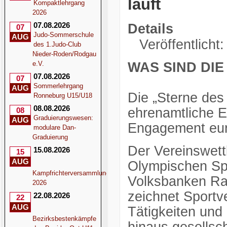
läuft
Kompaktlehrgang
2026
07.08.2026
Details
07
Judo-Sommerschule
AUG
Veröffentlicht
des 1.Judo-Club
Nieder-Roden/Rodgau
e.V.
WAS SIND DIE
07.08.2026
07
Sommerlehrgang
AUG
Die „Sterne des
Ronneburg U15/U18
08.08.2026
ehrenamtliche E
08
Graduierungswesen:
AUG
Engagement eure
modulare Dan-
Graduierung
Der Vereinswett
15.08.2026
15
AUG
Olympischen Sp
Kampfrichterversammlung
Volksbanken Rai
2026
zeichnet Sportv
22.08.2026
22
AUG
Tätigkeiten und
Bezirksbestenkämpfe