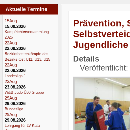
Aktuelle Termine
Prävention,
15
Aug
15.08.2026
Selbstvertei
Kampfrichterversammlung
2026
Jugendliche
22
Aug
22.08.2026
Bezirksbestenkämpfe des
Details
Bezirks Ost U11, U13, U15
22
Aug
Veröffentlicht
22.08.2026
Landesliga 1
23
Aug
23.08.2026
W&B Judo Ü50 Gruppe
29
Aug
29.08.2026
Bundesliga
29
Aug
29.08.2026
Lehrgang für LV-Kata-