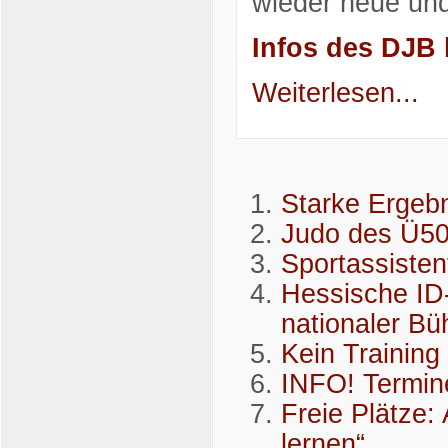
wieder neue und
Infos des DJB 
Weiterlesen...
Starke Ergeb
Judo des Ü50
Sportassiste
Hessische ID-
nationaler Bü
Kein Training
INFO! Termi
Freie Plätze:
lernen“