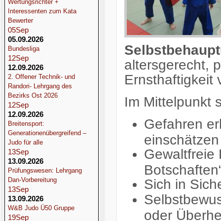
Wertungsrichter +
Interessenten zum Kata
Bewerter
05
Sep
05.09.2026
Selbstbehaupt
Bundesliga
12
Sep
altersgerecht, 
12.09.2026
Ernsthaftigkeit v
2. Offener Technik- und
Randori- Lehrgang des
Bezirks Ost 2026
Im Mittelpunkt
12
Sep
12.09.2026
Gefahren er
Breitensport:
Generationenübergreifend –
einschätzen
Judo für alle
Gewaltfreie
13
Sep
13.09.2026
Botschaften
Prüfungswesen: Lehrgang
Dan-Vorbereitung
Sich in Sich
13
Sep
Selbstbewus
13.09.2026
W&B Judo Ü50 Gruppe
oder Überheb
19
Sep