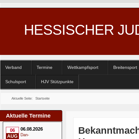
HESSISCHER JU
Verband
Termine
Wettkampfsport
Breitensport
Schulsport
HJV Stützpunkte
Aktuelle Seite:
Startseite
Aktuelle Termine
Bekanntmach
06.08.2026
06
Dan-
AUG