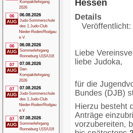
Hessen
Kompaktlehrgang
2026
06.08.2026
Details
06
Judo-Sommerschule
AUG
Veröffentlicht:
des 1.Judo-Club
Nieder-Roden/Rodgau
e.V.
06.08.2026
06
Sommerlehrgang
Liebe Vereinsver
AUG
Ronneburg U15/U18
liebe Judoka,
07.08.2026
07
Dan-
AUG
Kompaktlehrgang
2026
für die Jugend
07.08.2026
07
Bundes (DJB) st
Judo-Sommerschule
AUG
des 1.Judo-Club
Hierzu besteht 
Nieder-Roden/Rodgau
e.V.
Anträge einzub
07.08.2026
07
vorzubereiten, b
Sommerlehrgang
AUG
Ronneburg U15/U18