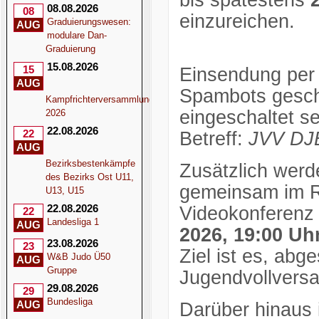
bis spätestens
08.08.2026
08
einzureichen.
Graduierungswesen:
AUG
modulare Dan-
Graduierung
15.08.2026
15
Einsendung per
AUG
Spambots gesch
Kampfrichterversammlung
eingeschaltet se
2026
22.08.2026
22
Betreff:
JVV DJB
AUG
Bezirksbestenkämpfe
Zusätzlich werd
des Bezirks Ost U11,
gemeinsam im 
U13, U15
22.08.2026
Videokonferenz
22
Landesliga 1
AUG
2026, 19:00 Uh
23.08.2026
23
Ziel ist es, abg
W&B Judo Ü50
AUG
Gruppe
Jugendvollvers
29.08.2026
29
Bundesliga
AUG
Darüber hinaus i