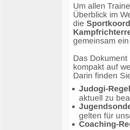
Um allen Train
Überblick im We
die
Sportkoord
Kampfrichterr
gemeinsam ein p
Das Dokument b
kompakt auf we
Darin finden Si
Judogi-Rege
aktuell zu be
Jugendsonde
gelten für un
Coaching-Re