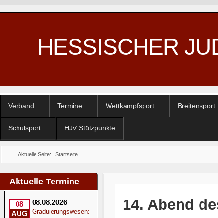
HESSISCHER JU
Verband
Termine
Wettkampfsport
Breitensport
Schulsport
HJV Stützpunkte
Aktuelle Seite:
Startseite
Aktuelle Termine
14. Abend de
08.08.2026
08
Graduierungswesen:
AUG