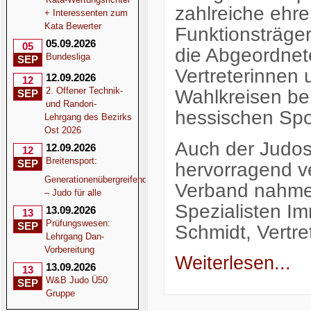
zahlreiche ehr
+ Interessenten zum
Kata Bewerter
Funktionsträge
05.09.2026
05
die Abgeordnet
Bundesliga
SEP
Vertreterinnen 
12.09.2026
12
2. Offener Technik-
Wahlkreisen be
SEP
und Randori-
hessischen Spor
Lehrgang des Bezirks
Ost 2026
Auch der Judos
12.09.2026
12
Breitensport:
SEP
hervorragend v
Generationenübergreifend
Verband nahmen
– Judo für alle
Spezialisten I
13.09.2026
13
Prüfungswesen:
SEP
Schmidt, Vertr
Lehrgang Dan-
Vorbereitung
Weiterlesen...
13.09.2026
13
W&B Judo Ü50
SEP
Gruppe