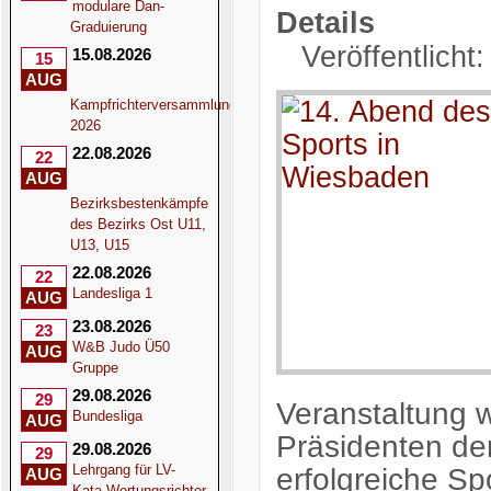
modulare Dan-
Details
Graduierung
Veröffentlicht
15.08.2026
15
AUG
Kampfrichterversammlung
2026
22.08.2026
22
AUG
Bezirksbestenkämpfe
des Bezirks Ost U11,
U13, U15
22.08.2026
22
Landesliga 1
AUG
23.08.2026
23
W&B Judo Ü50
AUG
Gruppe
29.08.2026
29
Veranstaltung 
Bundesliga
AUG
Präsidenten de
29.08.2026
29
Lehrgang für LV-
erfolgreiche Sp
AUG
Kata-Wertungsrichter