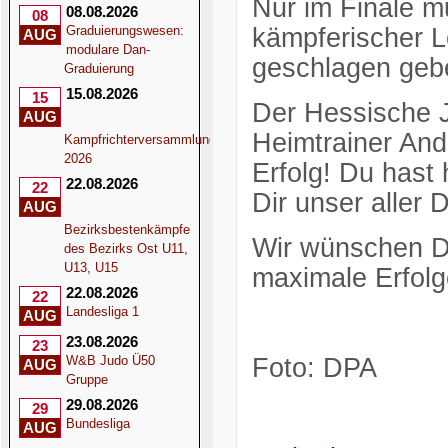
Nur im Finale m
08.08.2026
08
Graduierungswesen:
kämpferischer L
AUG
modulare Dan-
geschlagen geb
Graduierung
15.08.2026
15
Der Hessische J
AUG
Heimtrainer And
Kampfrichterversammlung
2026
Erfolg! Du hast
22.08.2026
22
Dir unser aller
AUG
Bezirksbestenkämpfe
Wir wünschen Dir
des Bezirks Ost U11,
U13, U15
maximale Erfolg
22.08.2026
22
Landesliga 1
AUG
23.08.2026
23
W&B Judo Ü50
Foto: DPA
AUG
Gruppe
29.08.2026
29
Bundesliga
AUG