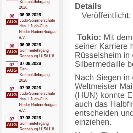
Kompaktlehrgang
Details
2026
Veröffentlicht:
06.08.2026
06
Judo-Sommerschule
AUG
des 1.Judo-Club
Nieder-Roden/Rodgau
Tokio:
Mit dem 
e.V.
seiner Karriere
06.08.2026
06
Sommerlehrgang
AUG
Rüsselsheim in 
Ronneburg U15/U18
Silbermedaille b
07.08.2026
07
Dan-
AUG
Kompaktlehrgang
Nach Siegen in
2026
Weltmeister Ma
07.08.2026
07
(HUN) konnte E
Judo-Sommerschule
AUG
des 1.Judo-Club
auch das Halbfi
Nieder-Roden/Rodgau
e.V.
entscheiden und
07.08.2026
07
einziehen.
Sommerlehrgang
AUG
Ronneburg U15/U18