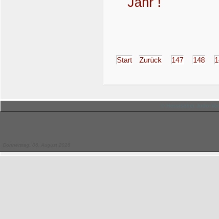
Jahr !
Start
Zurück
147
148
1
© Hessischer Judo-Ver
Donnerstag, 06. August 2026