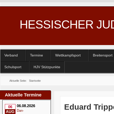
HESSISCHER JU
Verband
Termine
Wettkampfsport
Breitensport
Schulsport
HJV Stützpunkte
Aktuelle Seite:
Startseite
Aktuelle Termine
Eduard Trippe
06.08.2026
06
Dan-
AUG