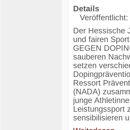
Details
Veröffentlicht
Der Hessische J
und fairen Spo
GEGEN DOPING e
sauberen Nachw
setzen verschi
Dopingpräventio
Ressort Prävent
(NADA) zusamme
junge Athletinn
Leistungssport z
sensibilisieren 