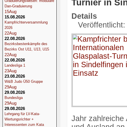
Turnier in Si
Graduierungswesen: modulare
Dan-Graduierung
15
Aug
Details
15.08.2026
Kampfrichterversammlung
Veröffentlicht:
2026
22
Aug
22.08.2026
Bezirksbestenkämpfe des
Bezirks Ost U11, U13, U15
22
Aug
22.08.2026
Landesliga 1
23
Aug
23.08.2026
W&B Judo Ü50 Gruppe
29
Aug
29.08.2026
Bundesliga
29
Aug
29.08.2026
Lehrgang für LV-Kata-
Jahr zahlreiche
Wertungsrichter +
Interessenten zum Kata