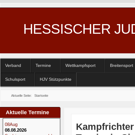
HESSISCHER JU
Verband
Termine
Wettkampfsport
Breitensport
Schulsport
HJV Stützpunkte
Aktuelle Seite:
Startseite
Aktuelle Termine
Kampfrichter 
08
Aug
08.08.2026