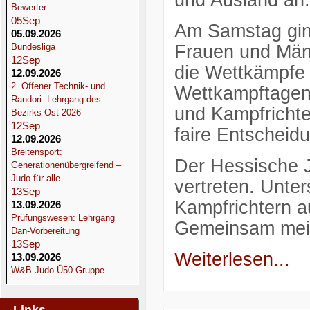
und Ausland an.
Bewerter
05
Sep
Am Samstag gin
05.09.2026
Bundesliga
Frauen und Männ
12
Sep
die Wettkämpfe
12.09.2026
2. Offener Technik- und
Wettkampftagen 
Randori- Lehrgang des
und Kampfrichte
Bezirks Ost 2026
12
Sep
faire Entscheid
12.09.2026
Breitensport:
Der Hessische J
Generationenübergreifend –
Judo für alle
vertreten. Unter
13
Sep
Kampfrichtern 
13.09.2026
Prüfungswesen: Lehrgang
Gemeinsam mei
Dan-Vorbereitung
13
Sep
Weiterlesen...
13.09.2026
W&B Judo Ü50 Gruppe