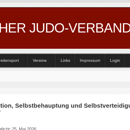
CHER JUDO-VERBAN
reitensport
Vereine
Links
Impressum
Login
tion, Selbstbehauptung und Selbstverteidig
V
tlicht: 25. Mai 2026