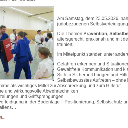
Am Samstag, dem 23.05.2026, nah
judobezogenen Selbstverteidigungs
Die Themen
Prävention, Selbstb
altersgerecht, praxisnah und mit de
trainiert.
Im Mittelpunkt standen unter ander
Gefahren erkennen und Situationen
Gewaltfreie Kommunikation und kla
Sich in Sicherheit bringen und Hilf
Selbstbewusstes Auftreten – ohne 
imme als wichtiges Mittel zur Abschreckung und zum Hilferuf
he und wirkungsvolle Abwehrtechniken
efreiungen und Griffsprengungen
verteidigung in der Bodenlage – Positionierung, Selbstschutz u
allens…
...