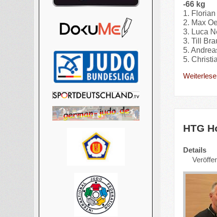
-66 kg
1. Floria
2. Max Oe
3. Luca 
3. Till B
5. Andrea
5. Christ
Weiterlesen
HTG Ho
Details
Veröffen