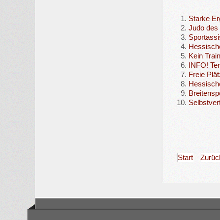
Starke E
Judo des
Sportassi
Hessische
Kein Trai
INFO! T
Freie Plä
Hessische
Breitensp
Selbstver
Start
Zurüc