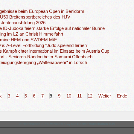
rgebnisse beim European Open in Benidorm
 Ü50 Breitensportbereiches des HJV
stentenausbildung 2026
 ID-Judoka feiern starke Erfolge auf nationaler Bühne
ning im LZ an Chrisit Himmelfahrt
ermine HEM und SWDEM M/F
tze: A-Level Fortbildung "Judo spielend lernen“
 Kampfrichter international im Einsatz beim Austria Cup
ort - Senioren-Randori beim Samurai Offenbach
teidigungslehrgang „Waffenabwehr“ in Lorsch
k
3
4
5
6
7
8
9
10
11
12
Weiter
Ende
© Hessischer Judo-Verband e.V., alle Rechte vorbehalten HJV