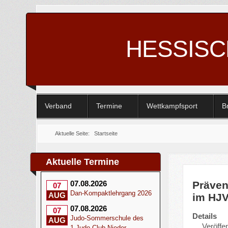
HESSIS
Verband
Termine
Wettkampfsport
B
Aktuelle Seite:
Startseite
Aktuelle Termine
Präven
07.08.2026
07
Dan-Kompaktlehrgang 2026
AUG
im HJ
07.08.2026
07
Details
Judo-Sommerschule des
AUG
Veröffen
1.Judo-Club Nieder-