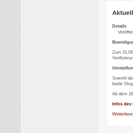
Aktuel
Details
Veröffen
Beendigun
Zum 31.05.
Verifizier
Umstellu
Sowohl der
beide Sho
Ab dem 28.
Infos des
Weiterlesen