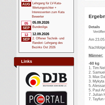
Lehrgang für LV-Kata-
AUG
Wertungsrichter +
Interessenten zum Kata
Ergebn
Bewerter
05.09.2026
05
Details
Bundesliga
SEP
Veröffen
12.09.2026
12
2. Offener Technik- und
SEP
Am 23.05.
Randori- Lehrgang des
Nachfolge
Bezirks Ost 2026
Männer:
Links
-60 kg
1. Tim Ne
2. Samue
3. Max Da
3. Mykyt
5. Aless
5. Paul A
7. Julian
7. Tayfun