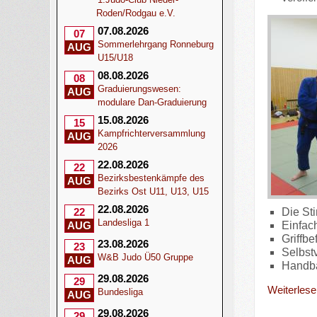
Roden/Rodgau e.V.
07.08.2026
07
Sommerlehrgang Ronneburg
AUG
U15/U18
08.08.2026
08
Graduierungswesen:
AUG
modulare Dan-Graduierung
15.08.2026
15
Kampfrichterversammlung
AUG
2026
22.08.2026
22
Bezirksbestenkämpfe des
AUG
Bezirks Ost U11, U13, U15
22.08.2026
Die St
22
Landesliga 1
Einfac
AUG
Griffb
23.08.2026
23
Selbst
W&B Judo Ü50 Gruppe
AUG
Handb
29.08.2026
29
Weiterlesen
Bundesliga
AUG
29.08.2026
29