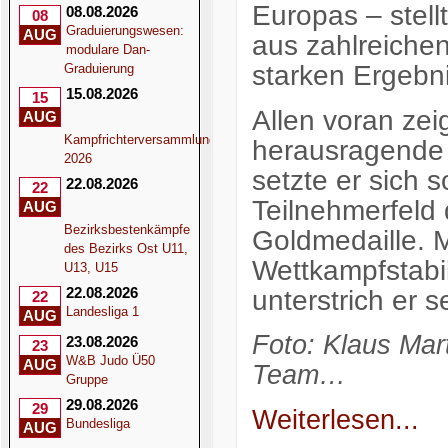
Europas – stell
08.08.2026
08
Graduierungswesen:
AUG
aus zahlreiche
modulare Dan-
starken Ergebn
Graduierung
15.08.2026
15
Allen voran zei
AUG
Kampfrichterversammlung
herausragende 
2026
setzte er sich 
22.08.2026
22
Teilnehmerfeld 
AUG
Bezirksbestenkämpfe
Goldmedaille. M
des Bezirks Ost U11,
Wettkampfstabi
U13, U15
22.08.2026
unterstrich er s
22
Landesliga 1
AUG
Foto: Klaus Ma
23.08.2026
23
W&B Judo Ü50
AUG
Team…
Gruppe
29.08.2026
29
Weiterlesen...
Bundesliga
AUG