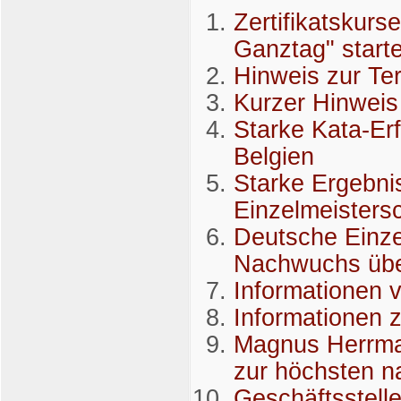
Zertifikatskur
Ganztag" start
Hinweis zur T
Kurzer Hinweis
Starke Kata-Erf
Belgien
Starke Ergebni
Einzelmeisters
Deutsche Einze
Nachwuchs übe
Informationen v
Informationen z
Magnus Herrma
zur höchsten n
Geschäftsstell