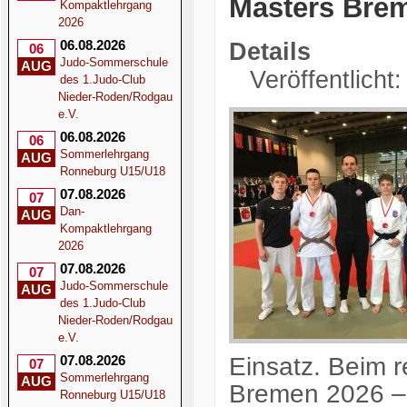
Masters Bre
Kompaktlehrgang
2026
06.08.2026
Details
06
Judo-Sommerschule
AUG
Veröffentlicht
des 1.Judo-Club
Nieder-Roden/Rodgau
e.V.
06.08.2026
06
Sommerlehrgang
AUG
Ronneburg U15/U18
07.08.2026
07
Dan-
AUG
Kompaktlehrgang
2026
07.08.2026
07
Judo-Sommerschule
AUG
des 1.Judo-Club
Nieder-Roden/Rodgau
e.V.
Einsatz. Beim r
07.08.2026
07
Sommerlehrgang
AUG
Bremen 2026 – 
Ronneburg U15/U18