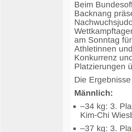
Beim
Bundesof
Backnang
präs
Nachwuchsjud
Wettkampftage
am
Sonntag
fü
Athletinnen
un
Konkurrenz
un
Platzierungen
Die
Ergebniss
Männlich:
–
34
kg:
3.
Pla
Kim-Chi Wies
–
37
kg:
3.
Pla