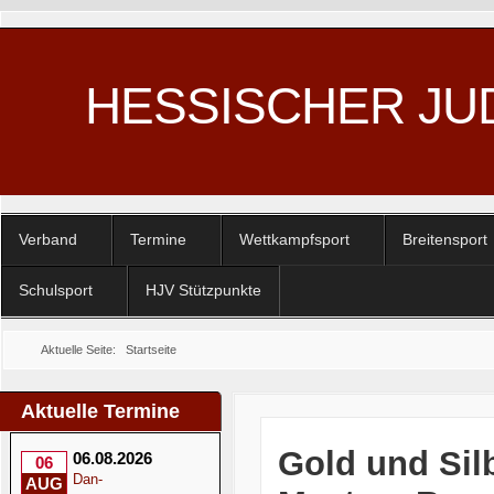
HESSISCHER JU
Verband
Termine
Wettkampfsport
Breitensport
Schulsport
HJV Stützpunkte
Aktuelle Seite:
Startseite
Aktuelle Termine
Gold und Silb
06.08.2026
06
Dan-
AUG