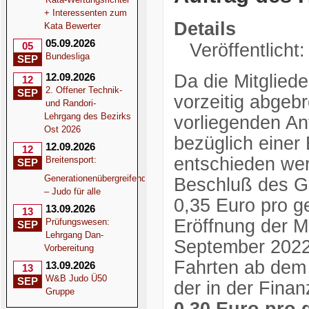
+ Interessenten zum
Details
Kata Bewerter
05.09.2026
Veröffentlicht
05
Bundesliga
SEP
Da die Mitglie
12.09.2026
12
2. Offener Technik-
SEP
vorzeitig abgeb
und Randori-
Lehrgang des Bezirks
vorliegenden An
Ost 2026
bezüglich einer
12.09.2026
12
entschieden wer
Breitensport:
SEP
Generationenübergreifend
Beschluß des G
– Judo für alle
0,35 Euro pro g
13.09.2026
13
Eröffnung der M
Prüfungswesen:
SEP
Lehrgang Dan-
September 2022 s
Vorbereitung
Fahrten ab dem 
13.09.2026
13
W&B Judo Ü50
SEP
der in der Fina
Gruppe
0,30 Euro pro 