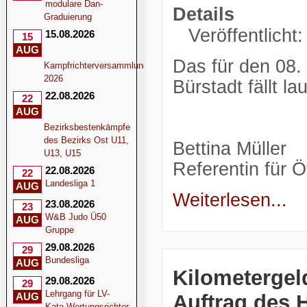
modulare Dan-
Details
Graduierung
Veröffentlicht
15.08.2026
15
AUG
Das für den 08. 
Kampfrichterversammlung
2026
Bürstadt fällt 
22.08.2026
22
AUG
Bezirksbestenkämpfe
des Bezirks Ost U11,
Bettina Müller
U13, U15
Referentin für Öf
22.08.2026
22
Landesliga 1
AUG
Weiterlesen...
23.08.2026
23
W&B Judo Ü50
AUG
Gruppe
29.08.2026
29
Bundesliga
AUG
Kilometergel
29.08.2026
29
Lehrgang für LV-
Auftrag des 
AUG
Kata-Wertungsrichter