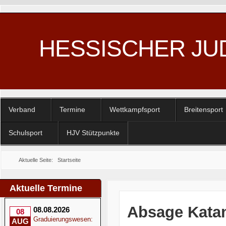
HESSISCHER JU
Verband
Termine
Wettkampfsport
Breitensport
Schulsport
HJV Stützpunkte
Aktuelle Seite:
Startseite
Aktuelle Termine
Absage Katan
08.08.2026
08
Graduierungswesen:
AUG