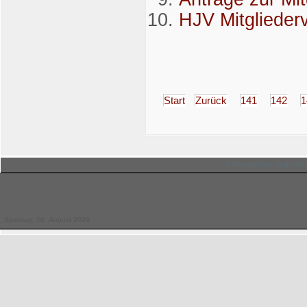
HJV Mitgliede
Start
Zurück
141
142
1
© Hessischer Judo-Ver
Samstag, 08. August 2026