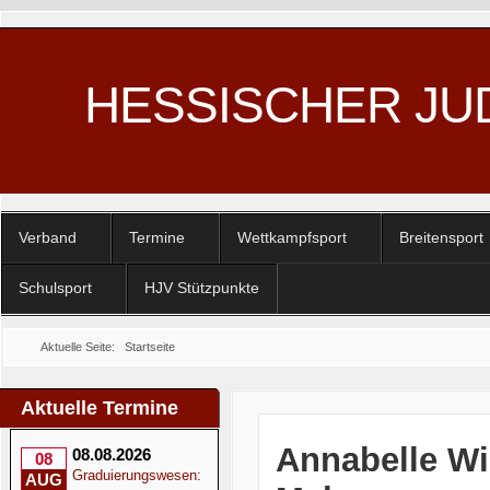
HESSISCHER JU
Verband
Termine
Wettkampfsport
Breitensport
Schulsport
HJV Stützpunkte
Aktuelle Seite:
Startseite
Aktuelle Termine
Annabelle Wi
08.08.2026
08
Graduierungswesen:
AUG