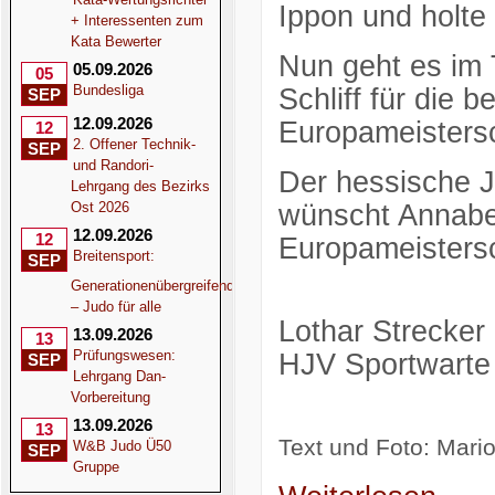
Ippon und holte 
+ Interessenten zum
Kata Bewerter
Nun geht es im 
05.09.2026
05
Bundesliga
Schliff für die 
SEP
12.09.2026
Europameistersc
12
2. Offener Technik-
SEP
und Randori-
Der hessische J
Lehrgang des Bezirks
Ost 2026
wünscht Annabell
12.09.2026
12
Europameisters
Breitensport:
SEP
Generationenübergreifend
– Judo für alle
Lothar Strecker
13.09.2026
13
Prüfungswesen:
HJV Sportwarte
SEP
Lehrgang Dan-
Vorbereitung
13.09.2026
13
Text und
Foto: Mario
W&B Judo Ü50
SEP
Gruppe