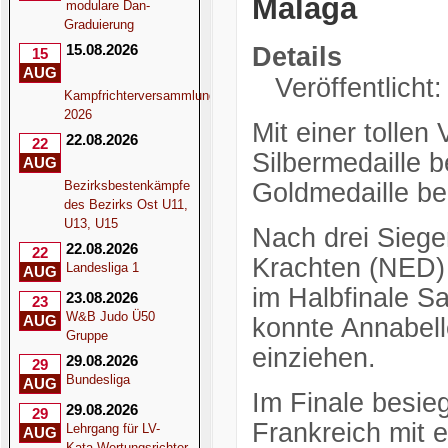
Malaga
modulare Dan-
Graduierung
15.08.2026
Details
15
AUG
Veröffentlicht
Kampfrichterversammlung
2026
Mit einer tollen
22.08.2026
22
Silbermedaille 
AUG
Bezirksbestenkämpfe
Goldmedaille b
des Bezirks Ost U11,
U13, U15
Nach drei Siege
22.08.2026
22
Krachten (NED) 
Landesliga 1
AUG
im Halbfinale S
23.08.2026
23
W&B Judo Ü50
AUG
konnte Annabelle
Gruppe
einziehen.
29.08.2026
29
Bundesliga
AUG
Im Finale besie
29.08.2026
29
Frankreich mit 
Lehrgang für LV-
AUG
Kata-Wertungsrichter