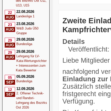
des Bezirks Ost U11,
U13, U15
22.08.2026
22
Landesliga 1
AUG
Zweite Einla
23.08.2026
23
Kampfrichte
W&B Judo Ü50
AUG
Gruppe
29.08.2026
Details
29
Bundesliga
AUG
Veröffentlicht:
29.08.2026
29
Lehrgang für LV-
AUG
Liebe Mitglieder
Kata-Wertungsrichter
+ Interessenten zum
nachfolgend verö
Kata Bewerter
05.09.2026
Einladung zur
05
Bundesliga
SEP
Zusätzlich stell
12.09.2026
12
fristgerecht ei
2. Offener Technik-
SEP
und Randori-
Verfügung.
Lehrgang des Bezirks
Ost 2026