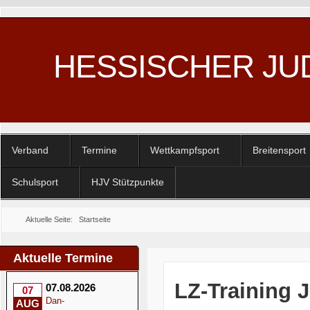
HESSISCHER JU
Verband
Termine
Wettkampfsport
Breitensport
Schulsport
HJV Stützpunkte
Aktuelle Seite:
Startseite
Aktuelle Termine
LZ-Training J
07.08.2026
07
Dan-
AUG