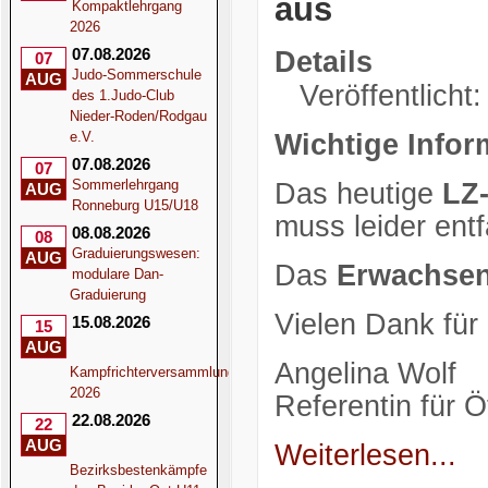
aus
Kompaktlehrgang
2026
07.08.2026
Details
07
Judo-Sommerschule
AUG
Veröffentlicht:
des 1.Judo-Club
Nieder-Roden/Rodgau
e.V.
Wichtige Infor
07.08.2026
07
Sommerlehrgang
Das heutige
LZ-
AUG
Ronneburg U15/U18
muss leider entf
08.08.2026
08
Graduierungswesen:
AUG
Das
Erwachsen
modulare Dan-
Graduierung
Vielen Dank für
15.08.2026
15
AUG
Angelina Wolf
Kampfrichterversammlung
2026
Referentin für Öf
22.08.2026
22
AUG
Weiterlesen...
Bezirksbestenkämpfe