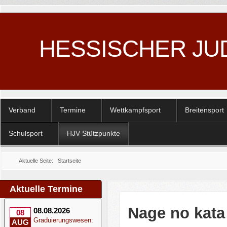
HESSISCHER JU
Verband
Termine
Wettkampfsport
Breitensport
Schulsport
HJV Stützpunkte
Aktuelle Seite:
Startseite
Aktuelle Termine
Nage no kata
08.08.2026
08
Graduierungswesen:
AUG