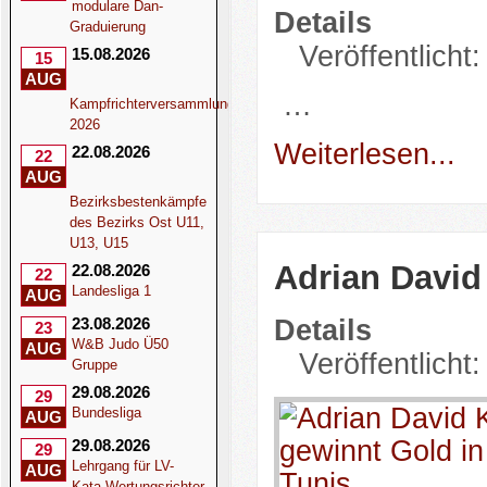
modulare Dan-
Details
Graduierung
Veröffentlicht
15.08.2026
15
AUG
…
Kampfrichterversammlung
2026
Weiterlesen...
22.08.2026
22
AUG
Bezirksbestenkämpfe
des Bezirks Ost U11,
U13, U15
Adrian David 
22.08.2026
22
Landesliga 1
AUG
Details
23.08.2026
23
W&B Judo Ü50
AUG
Veröffentlicht
Gruppe
29.08.2026
29
Bundesliga
AUG
29.08.2026
29
Lehrgang für LV-
AUG
Kata-Wertungsrichter