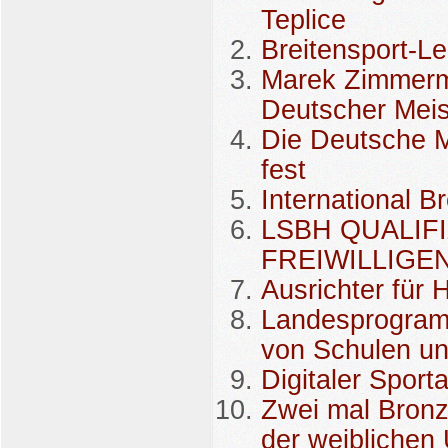
Teplice
Breitensport-L
Marek Zimmerm
Deutscher Meis
Die Deutsche M
fest
International 
LSBH QUALIF
FREIWILLIG
Ausrichter für
Landesprogram
von Schulen un
Digitaler Sport
Zwei mal Bronz
der weiblichen