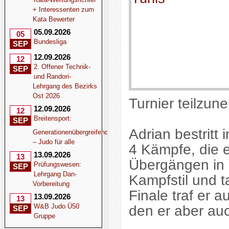
+ Interessenten zum
Kata Bewerter
05.09.2026
05
Bundesliga
SEP
12.09.2026
12
2. Offener Technik-
SEP
und Randori-
Lehrgang des Bezirks
Ost 2026
Turnier teilzun
12.09.2026
12
Breitensport:
SEP
Adrian bestritt
Generationenübergreifend
– Judo für alle
4 Kämpfe, die er
13.09.2026
13
Übergängen in
Prüfungswesen:
SEP
Lehrgang Dan-
Kampfstil und t
Vorbereitung
Finale traf er 
13.09.2026
13
den er aber au
W&B Judo Ü50
SEP
Gruppe