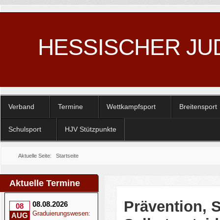
HESSISCHER JU
Verband
Termine
Wettkampfsport
Breitensport
Schulsport
HJV Stützpunkte
Aktuelle Seite:
Startseite
Aktuelle Termine
Prävention, 
08.08.2026
08
Graduierungswesen:
AUG