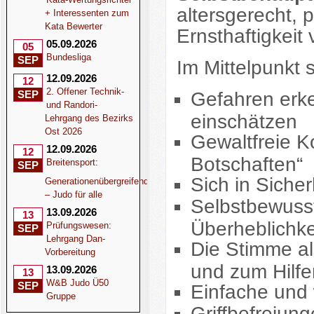
altersgerecht, 
+ Interessenten zum
Kata Bewerter
Ernsthaftigkeit v
05.09.2026
05
Bundesliga
SEP
Im Mittelpunkt
12.09.2026
12
2. Offener Technik-
Gefahren erke
SEP
und Randori-
einschätzen
Lehrgang des Bezirks
Ost 2026
Gewaltfreie K
12.09.2026
12
Botschaften“
Breitensport:
SEP
Sich in Sicher
Generationenübergreifend
– Judo für alle
Selbstbewusst
13.09.2026
13
Überheblichke
Prüfungswesen:
SEP
Lehrgang Dan-
Die Stimme al
Vorbereitung
und zum Hilfe
13.09.2026
13
W&B Judo Ü50
SEP
Einfache und 
Gruppe
Griffbefreiun