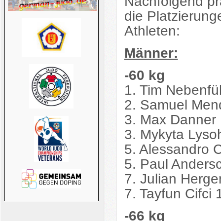
Nachfolgend pr
die Platzierun
Athleten:
Männer:
-60 kg
1. Tim Nebenfü
2. Samuel Mend
3. Max Danner 
3. Mykyta Lys
5. Alessandro 
5. Paul Andersc
7. Julian Herge
7. Tayfun Cifci
-66 kg