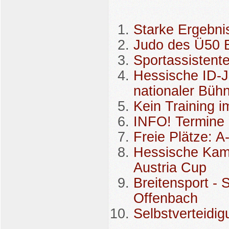
Starke Ergebni
Judo des Ü50 B
Sportassistent
Hessische ID-Ju
nationaler Büh
Kein Training i
INFO! Termin
Freie Plätze: A
Hessische Kampf
Austria Cup
Breitensport -
Offenbach
Selbstverteidi