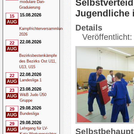
Selbstvertei
modulare Dan-
Graduierung
Jugendliche
15.08.2026
15
AUG
Details
Kampfrichterversammlung
2026
Veröffentlicht
22.08.2026
22
AUG
Bezirksbestenkämpfe
des Bezirks Ost U11,
U13, U15
22.08.2026
22
Landesliga 1
AUG
23.08.2026
23
W&B Judo Ü50
AUG
Gruppe
29.08.2026
29
Bundesliga
AUG
29.08.2026
29
Lehrgang für LV-
Selbstbehaupt
AUG
Kata-Wertungsrichter