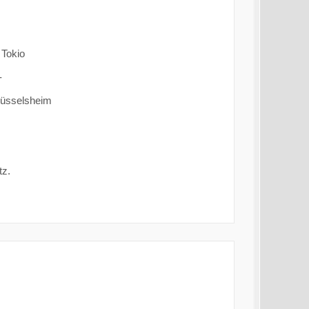
 Tokio
-
Rüsselsheim
tz.