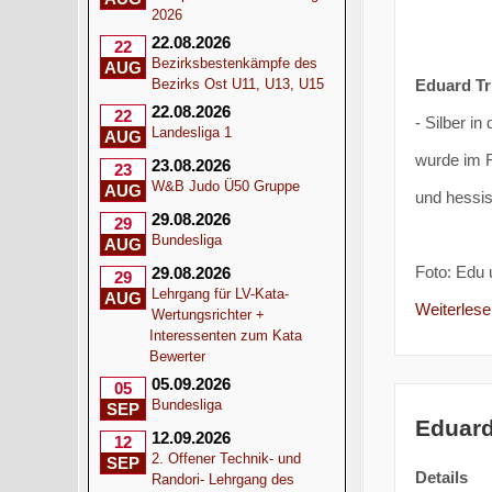
2026
22.08.2026
22
Bezirksbestenkämpfe des
AUG
Eduard Tr
Bezirks Ost U11, U13, U15
22.08.2026
22
- Silber i
Landesliga 1
AUG
wurde im 
23.08.2026
23
W&B Judo Ü50 Gruppe
AUG
und hessi
29.08.2026
29
Bundesliga
AUG
Foto: Edu 
29.08.2026
29
Lehrgang für LV-Kata-
AUG
Weiterlesen
Wertungsrichter +
Interessenten zum Kata
Bewerter
05.09.2026
05
Bundesliga
SEP
Eduard
12.09.2026
12
2. Offener Technik- und
SEP
Details
Randori- Lehrgang des