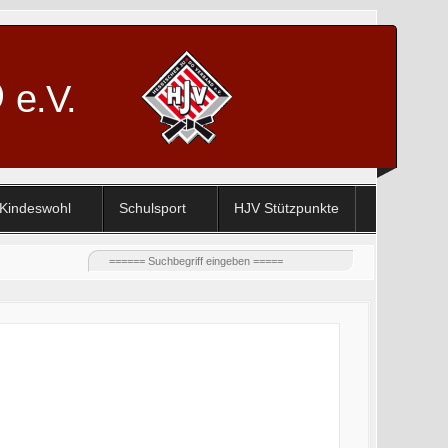
D
e.V.
Kindeswohl
Schulsport
HJV Stützpunkte