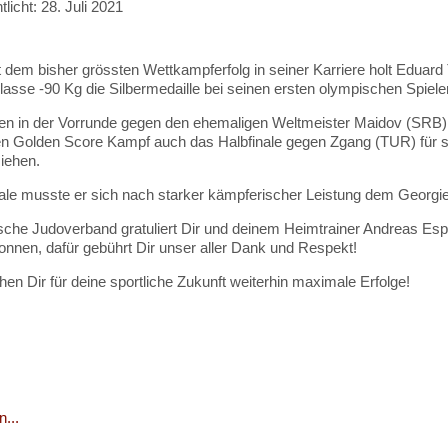
tlicht: 28. Juli 2021
 dem bisher grössten Wettkampferfolg in seiner Karriere holt Eduard
asse -90 Kg die Silbermedaille bei seinen ersten olympischen Spiele
en in der Vorrunde gegen den ehemaligen Weltmeister Maidov (SRB
n Golden Score Kampf auch das Halbfinale gegen Zgang (TUR) für si
ziehen.
ale musste er sich nach starker kämpferischer Leistung dem Georgi
che Judoverband gratuliert Dir und deinem Heimtrainer Andreas Espe
onnen, dafür gebührt Dir unser aller Dank und Respekt!
en Dir für deine sportliche Zukunft weiterhin maximale Erfolge!
...