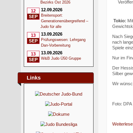
Veröffen
Bezirks Ost 2026
12.09.2026
12
Breitensport:
SEP
Tokio:
Mit
Generationenübergreifend –
Gewichtskl
Judo für alle
13.09.2026
13
Nach Sieg
Prüfungswesen: Lehrgang
SEP
nach lange
Dan-Vorbereitung
Spiele ein
13.09.2026
13
Nur im Fin
W&B Judo Ü50 Gruppe
SEP
Der Hessis
Silber gew
Links
Wir wünsch
Foto: DPA
Weiterlesen