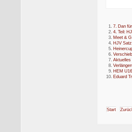
7. Dan fü
4. Teil: 
Meet & Gr
HJV Satzu
Heinercup
Verschie
Aktuelles
Verlänger
HEM U16 f
Eduard Tr
Start
Zurüc