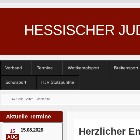
HESSISCHER JU
Verband
Termine
Wettkampfsport
Breitensport
Schulsport
HJV Stützpunkte
Aktuelle Seite:
Startseite
Aktuelle Termine
Herzlicher E
15.08.2026
15
AUG