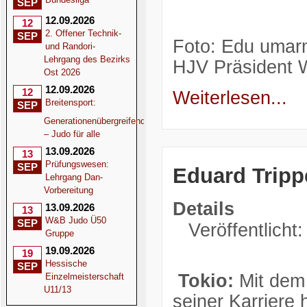
SEP
12.09.2026
12
2. Offener Technik-
SEP
Foto: Edu umar
und Randori-
Lehrgang des Bezirks
HJV Präsident Wi
Ost 2026
12.09.2026
12
Weiterlesen...
Breitensport:
SEP
Generationenübergreifend
– Judo für alle
13.09.2026
13
Prüfungswesen:
SEP
Eduard Trippe
Lehrgang Dan-
Vorbereitung
Details
13.09.2026
13
W&B Judo Ü50
SEP
Veröffentlicht:
Gruppe
19.09.2026
19
Hessische
SEP
Tokio:
Mit dem 
Einzelmeisterschaft
U11/13
seiner Karriere