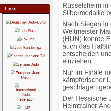
Rüsselsheim in 
Links
Silbermedaille b
Nach Siegen in
Weltmeister Ma
(HUN) konnte E
auch das Halbfi
entscheiden und
einziehen.
Nur im Finale m
kämpferischer L
geschlagen geb
Der Hessische J
Heimtrainer And