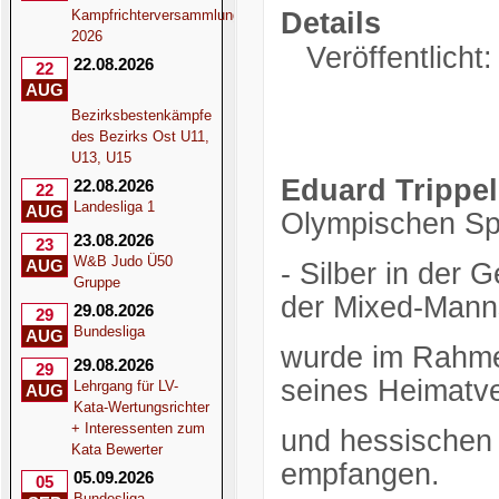
Kampfrichterversammlung
Details
2026
Veröffentlicht
22.08.2026
22
AUG
Bezirksbestenkämpfe
des Bezirks Ost U11,
U13, U15
Eduard Trippel
22.08.2026
22
Landesliga 1
AUG
Olympischen Spi
23.08.2026
23
W&B Judo Ü50
AUG
- Silber in der 
Gruppe
der Mixed-Manns
29.08.2026
29
Bundesliga
AUG
wurde im Rahmen
29.08.2026
29
seines Heimatv
Lehrgang für LV-
AUG
Kata-Wertungsrichter
+ Interessenten zum
und hessischen
Kata Bewerter
empfangen.
05.09.2026
05
Bundesliga