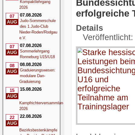
Bundessicht
Kompaktlehrgang
2026
erfolgreiche
07.08.2026
07
Judo-Sommerschule
AUG
Details
des 1.Judo-Club
Nieder-Roden/Rodgau
Veröffentlicht:
e.V.
07.08.2026
07
Sommerlehrgang
AUG
Ronneburg U15/U18
08.08.2026
08
Graduierungswesen:
AUG
modulare Dan-
Graduierung
15.08.2026
15
AUG
Kampfrichterversammlung
2026
22.08.2026
22
AUG
Bezirksbestenkämpfe