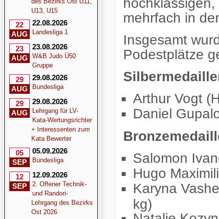
hochklassigen, 
des Bezirks Ost U11,
U13, U15
mehrfach in den
22.08.2026
22
Landesliga 1
AUG
Insgesamt wurd
23.08.2026
23
Podestplätze g
W&B Judo Ü50
AUG
Gruppe
Silbermedaillen
29.08.2026
29
Bundesliga
AUG
Arthur Vogt (
29.08.2026
29
Daniel Gupalo
Lehrgang für LV-
AUG
Kata-Wertungsrichter
+ Interessenten zum
Bronzemedaille
Kata Bewerter
05.09.2026
05
Salomon Ivano
Bundesliga
SEP
Hugo Maximili
12.09.2026
12
2. Offener Technik-
Karyna Vashe
SEP
und Randori-
kg)
Lehrgang des Bezirks
Ost 2026
Natalie Kozy