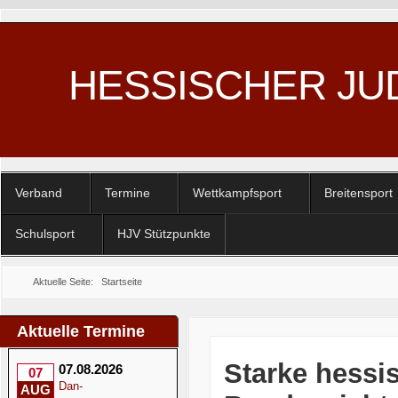
HESSISCHER JU
Verband
Termine
Wettkampfsport
Breitensport
Schulsport
HJV Stützpunkte
Aktuelle Seite:
Startseite
Aktuelle Termine
Starke hessi
07.08.2026
07
Dan-
AUG