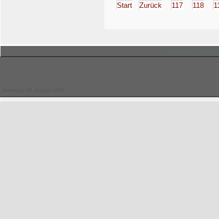
Start
Zurück
117
118
1
© Hessischer Judo-Ver
Samstag, 08. August 2026