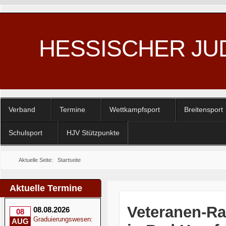
HESSISCHER JU
Verband
Termine
Wettkampfsport
Breitensport
Schulsport
HJV Stützpunkte
Aktuelle Seite:
Startseite
Aktuelle Termine
Veteranen-Ra
08.08.2026
08
Graduierungswesen:
AUG