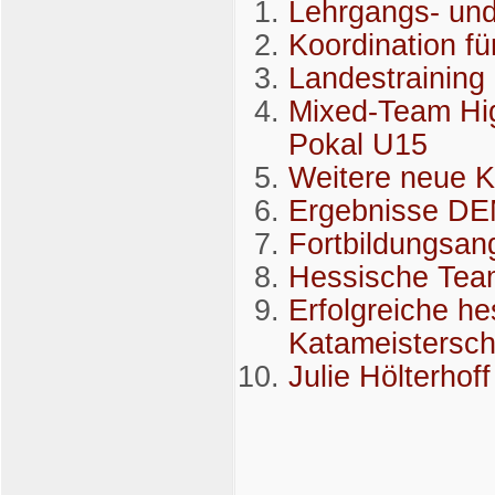
Lehrgangs- und
Koordination f
Landestraining
Mixed-Team Hi
Pokal U15
Weitere neue K
Ergebnisse D
Fortbildungsang
Hessische Team
Erfolgreiche h
Katameistersch
Julie Hölterhof