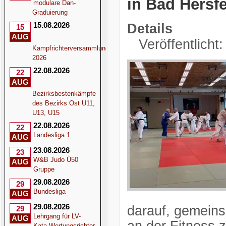
in Bad Hersf
modulare Dan-
Graduierung
15.08.2026
Details
15
AUG
Veröffentlicht
Kampfrichterversammlung
2026
22.08.2026
22
AUG
Bezirksbestenkämpfe
des Bezirks Ost U11,
U13, U15
22.08.2026
22
Landesliga 1
AUG
23.08.2026
23
W&B Judo Ü50
AUG
Gruppe
29.08.2026
29
Bundesliga
AUG
29.08.2026
darauf, gemeins
29
Lehrgang für LV-
AUG
Kata-Wertungsrichter