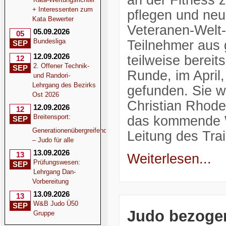
an der Fitness 
+ Interessenten zum
pflegen und neu
Kata Bewerter
Veteranen-Welt-
05.09.2026
05
Bundesliga
Teilnehmer aus
SEP
12.09.2026
teilweise bereit
12
2. Offener Technik-
SEP
Runde, im April
und Randori-
Lehrgang des Bezirks
gefunden. Sie w
Ost 2026
Christian Rhode
12.09.2026
12
Breitensport:
das kommende W
SEP
Generationenübergreifend
Leitung des Tra
– Judo für alle
13.09.2026
13
Weiterlesen...
Prüfungswesen:
SEP
Lehrgang Dan-
Vorbereitung
13.09.2026
13
W&B Judo Ü50
SEP
Judo bezogen
Gruppe