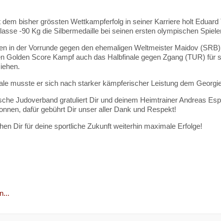
 dem bisher grössten Wettkampferfolg in seiner Karriere holt Eduard
asse -90 Kg die Silbermedaille bei seinen ersten olympischen Spiele
en in der Vorrunde gegen den ehemaligen Weltmeister Maidov (SRB
n Golden Score Kampf auch das Halbfinale gegen Zgang (TUR) für si
ziehen.
ale musste er sich nach starker kämpferischer Leistung dem Georgi
che Judoverband gratuliert Dir und deinem Heimtrainer Andreas Espe
onnen, dafür gebührt Dir unser aller Dank und Respekt!
en Dir für deine sportliche Zukunft weiterhin maximale Erfolge!
...