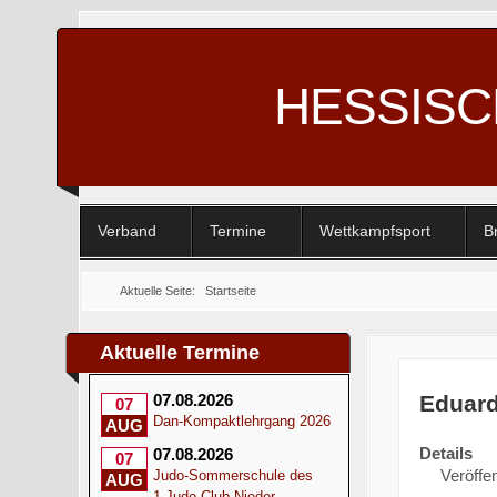
HESSIS
Verband
Termine
Wettkampfsport
B
Aktuelle Seite:
Startseite
Aktuelle Termine
Eduard
07.08.2026
07
Dan-Kompaktlehrgang 2026
AUG
Details
07.08.2026
07
Veröffen
Judo-Sommerschule des
AUG
1.Judo-Club Nieder-