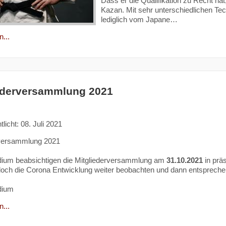
Dass er die Qualifikation zu Recht hat
Kazan. Mit sehr unterschiedlichen Tech
lediglich vom Japane…
...
ederversammlung 2021
tlicht: 08. Juli 2021
rversammlung 2021
dium beabsichtigen die Mitgliederversammlung am
31.10.2021
in prä
och die Corona Entwicklung weiter beobachten und dann entsprechend re
dium
...