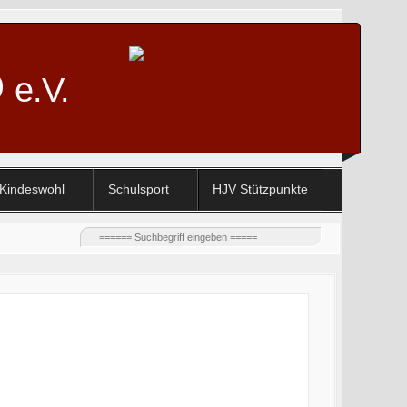
D
e.V.
Kindeswohl
Schulsport
HJV Stützpunkte