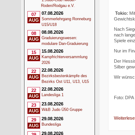
Roden/Rodgau e.V.
Tokio:
Mit
07.08.2026
07
Gewichtskl
Sommerlehrgang Ronneburg
AUG
U15/U18
Nach Sieg
08.08.2026
08
nach lange
Graduierungswesen:
AUG
Spiele ein
modulare Dan-Graduierung
Nur im Fin
15.08.2026
15
Kampfrichterversammlung
AUG
Der Hessis
2026
Silber gew
22.08.2026
22
Bezirksbestenkämpfe des
Wir wünsch
AUG
Bezirks Ost U11, U13, U15
22.08.2026
22
Landesliga 1
AUG
Foto: DPA
23.08.2026
23
W&B Judo Ü50 Gruppe
AUG
Weiterlesen
29.08.2026
29
Bundesliga
AUG
29.08.2026
29