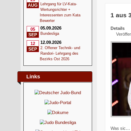
Lehrgang für LV-Kata-
AUG
Wertungsrichter +
1 aus 
Interessenten zum Kata
Bewerter
05.09.2026
Details
05
Bundesliga
Veröffen
SEP
12.09.2026
12
2. Offener Technik- und
SEP
Randori- Lehrgang des
Bezirks Ost 2026
Links
Was sic…