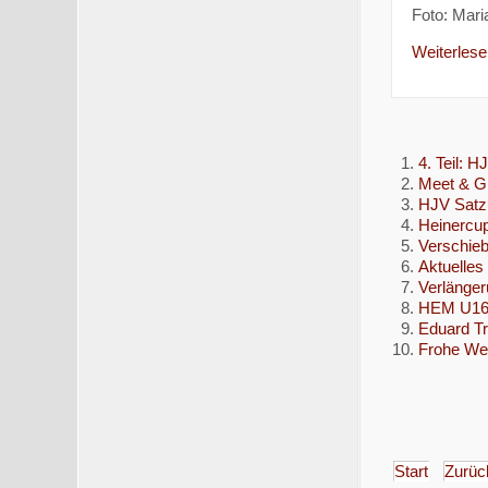
Foto: Mari
Weiterlesen
4. Teil: 
Meet & Gr
HJV Satzu
Heinercup
Verschie
Aktuelles
Verlänger
HEM U16 f
Eduard Tr
Frohe Wei
Start
Zurüc