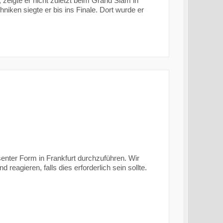
, zeigte er nicht zuletzt beim Grand Slam in
niken siegte er bis ins Finale. Dort wurde er
senter Form in Frankfurt durchzuführen. Wir
agieren, falls dies erforderlich sein sollte.