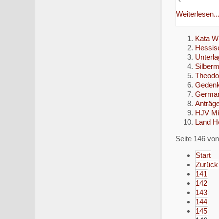
Weiterlesen..
Kata W
Hessis
Unterl
Silberm
Theodo
Gedenkf
German
Anträg
HJV Mi
Land He
Seite 146 vo
Start
Zurück
141
142
143
144
145