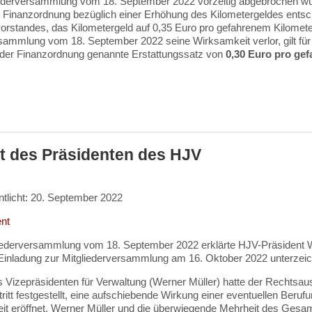
iederversammlung vom 18. September 2022 vorzeitig abgebrochen wur
 Finanzordnung bezüglich einer Erhöhung des Kilometergeldes entsc
rstandes, das Kilometergeld auf 0,35 Euro pro gefahrenem Kilometer
rsammlung vom 18. September 2022 seine Wirksamkeit verlor, gilt fü
n der Finanzordnung genannte Erstattungssatz von
0,30 Euro pro ge
.
tt des Präsidenten des HJV
ntlicht: 20. September 2022
ent
liederversammlung vom 18. September 2022 erklärte HJV-Präsident Wil
 Einladung zur Mitgliederversammlung am 16. Oktober 2022 unterzeic
s Vizepräsidenten für Verwaltung (Werner Müller) hatte der Rechts
itt festgestellt, eine aufschiebende Wirkung einer eventuellen Ber
eit eröffnet. Werner Müller und die überwiegende Mehrheit des Gesa