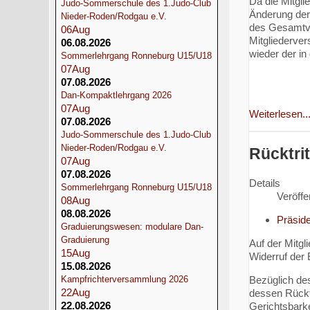
Da die Mitgl
Judo-Sommerschule des 1.Judo-Club
Änderung der
Nieder-Roden/Rodgau e.V.
des Gesamtvo
06
Aug
Mitgliederve
06.08.2026
wieder der i
Sommerlehrgang Ronneburg U15/U18
07
Aug
07.08.2026
Dan-Kompaktlehrgang 2026
07
Aug
Weiterlesen..
07.08.2026
Judo-Sommerschule des 1.Judo-Club
Nieder-Roden/Rodgau e.V.
Rücktri
07
Aug
07.08.2026
Details
Sommerlehrgang Ronneburg U15/U18
Veröffe
08
Aug
08.08.2026
Präsid
Graduierungswesen: modulare Dan-
Graduierung
Auf der Mitg
15
Aug
Widerruf der
15.08.2026
Bezüglich de
Kampfrichterversammlung 2026
22
Aug
dessen Rücktr
22.08.2026
Gerichtsbark