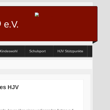
D
e.V.
Kindeswohl
Schulsport
HJV Stützpunkte
Suchen ...
des HJV