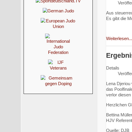
Veröffe
Aus steuerrec
Es gibt die M
Weiterlesen..
Ergebni
Details
Veröffe
Lena Djeriou
das Poolfinal
verlor diese
Herzlichen G
Bettina Mülle
HJV Referenti
Quelle: DJB