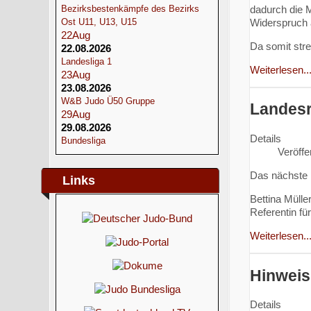
dadurch die 
Bezirksbestenkämpfe des Bezirks
Widerspruch 
Ost U11, U13, U15
22
Aug
Da somit str
22.08.2026
Landesliga 1
Weiterlesen..
23
Aug
23.08.2026
W&B Judo Ü50 Gruppe
Landesr
29
Aug
29.08.2026
Details
Bundesliga
Veröffe
Das nächste L
Links
Bettina Mülle
Referentin für
Weiterlesen..
Hinweis
Details