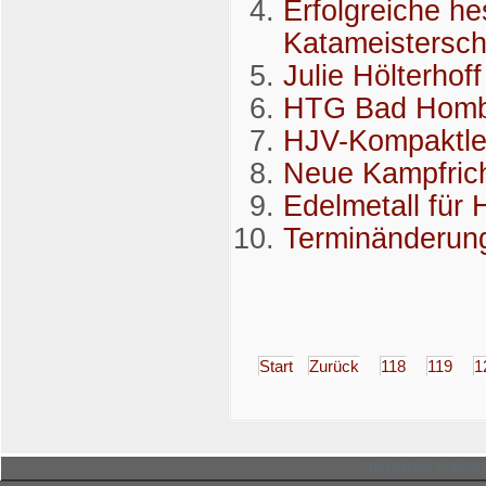
Erfolgreiche h
Katameistersch
Julie Hölterhof
HTG Bad Hombur
HJV-Kompaktleh
Neue Kampfric
Edelmetall für
Terminänderung 
Start
Zurück
118
119
1
© Hessischer Judo-Ver