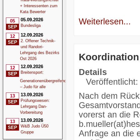
+ Interessenten zum
Kata Bewerter
05.09.2026
Weiterlesen...
05
Bundesliga
SEP
12.09.2026
12
2. Offener Technik-
SEP
und Randori-
Lehrgang des Bezirks
Koordination
Ost 2026
12.09.2026
12
Details
Breitensport:
SEP
Veröffentlicht
Generationenübergreifend
– Judo für alle
Nach dem Rücktri
13.09.2026
13
Prüfungswesen:
SEP
Gesamtvorstand
Lehrgang Dan-
vorerst an die R
Vorbereitung
13.09.2026
13
b.mueller(at)hes
W&B Judo Ü50
SEP
Anfrage an die 
Gruppe