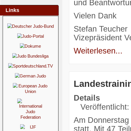
und Beantwortun
Links
Vielen Dank
Stefan Teucher
Vizepräsident V
Weiterlesen...
Landestraini
Details
Veröffentlicht
Am Donnerstag f
statt. Mit 47 Te