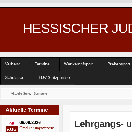
HESSISCHER JU
Verband
Termine
Wettkampfsport
Breitensport
Schulsport
HJV Stützpunkte
Aktuelle Seite:
Startseite
Aktuelle Termine
Lehrgangs- u
08.08.2026
08
Graduierungswesen:
AUG