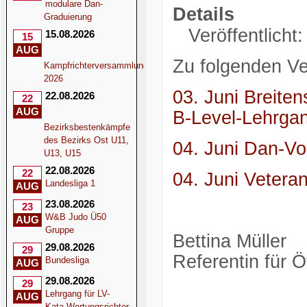
modulare Dan-
Details
Graduierung
Veröffentlicht
15.08.2026
15
AUG
Zu folgenden Ve
Kampfrichterversammlung
2026
03. Juni Breiten
22.08.2026
22
AUG
B-Level-Lehrga
Bezirksbestenkämpfe
des Bezirks Ost U11,
04. Juni Dan-Vo
U13, U15
22.08.2026
22
04. Juni Vetera
Landesliga 1
AUG
23.08.2026
23
W&B Judo Ü50
AUG
Gruppe
Bettina Müller
29.08.2026
29
Referentin für Öf
Bundesliga
AUG
29.08.2026
29
Lehrgang für LV-
AUG
Kata-Wertungsrichter