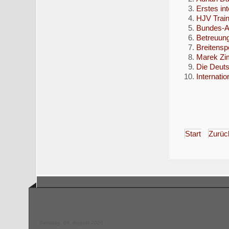
Erstes in
HJV Train
Bundes-A-
Betreuung
Breitensp
Marek Zi
Die Deuts
Internati
Start
Zurüc
Samstag, 08. August 2026