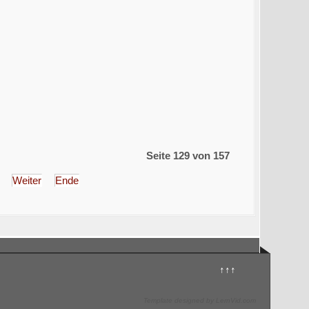
Seite 129 von 157
Weiter
Ende
↑↑↑
Template designed by LernVid.com