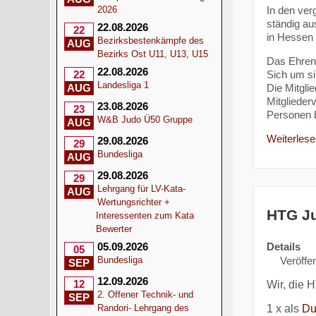
In den ver
2026
ständig au
22.08.2026
22
in Hessen 
Bezirksbestenkämpfe des
AUG
Bezirks Ost U11, U13, U15
Das Ehren
22.08.2026
Sich um si
22
Landesliga 1
Die Mitgli
AUG
Mitglieder
23.08.2026
23
Personen 
W&B Judo Ü50 Gruppe
AUG
Weiterlesen
29.08.2026
29
Bundesliga
AUG
29.08.2026
29
Lehrgang für LV-Kata-
AUG
Wertungsrichter +
HTG Ju
Interessenten zum Kata
Bewerter
Details
05.09.2026
05
Veröffen
Bundesliga
SEP
12.09.2026
12
Wir, die 
2. Offener Technik- und
SEP
1 x als
Du
Randori- Lehrgang des