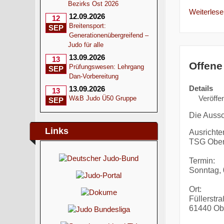
Bezirks Ost 2026
Weiterlesen
12.09.2026
12
Breitensport:
SEP
Generationenübergreifend –
Judo für alle
13.09.2026
13
Offene
Prüfungswesen: Lehrgang
SEP
Dan-Vorbereitung
Details
13.09.2026
13
Veröffen
W&B Judo Ü50 Gruppe
SEP
Die Aussc
Links
Ausrichter
TSG Ober
Termin:
Sonntag, 
Ort:
Füllerstr
61440 Ob