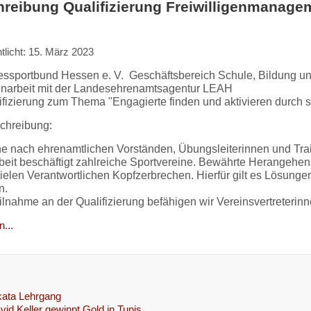
reibung Qualifizierung Freiwilligenmanage
tlicht: 15. März 2023
ssportbund Hessen e. V. Geschäftsbereich Schule, Bildung und
arbeit mit der Landesehrenamtsagentur LEAH
ifizierung zum Thema "Engagierte finden und aktivieren durch
schreibung:
e nach ehrenamtlichen Vorständen, Übungsleiterinnen und Train
beit beschäftigt zahlreiche Sportvereine. Bewährte Herangehen
vielen Verantwortlichen Kopfzerbrechen. Hierfür gilt es Lösunge
n.
eilnahme an der Qualifizierung befähigen wir Vereinsvertreterin
...
kata Lehrgang
vid Keller gewinnt Gold in Tunis