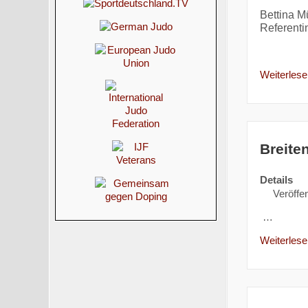
Bettina Mü
Referentin
Weiterlesen
Breite
Details
Veröffen
…
Weiterlesen