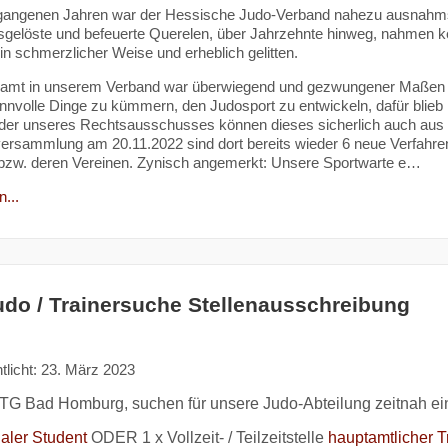
gangenen Jahren war der Hessische Judo-Verband nahezu ausnahmslo
sgelöste und befeuerte Querelen, über Jahrzehnte hinweg, nahmen ke
in schmerzlicher Weise und erheblich gelitten.
amt in unserem Verband war überwiegend und gezwungener Maßen da
nnvolle Dinge zu kümmern, den Judosport zu entwickeln, dafür blieb
eder unseres Rechtsausschusses können dieses sicherlich auch aus de
versammlung am 20.11.2022 sind dort bereits wieder 6 neue Verfahren
bzw. deren Vereinen. Zynisch angemerkt: Unsere Sportwarte e…
...
do / Trainersuche Stellenausschreibung
tlicht: 23. März 2023
HTG Bad Homburg, suchen für unsere Judo-Abteilung zeitnah ein
aler Student
ODER 1 x Vollzeit- / Teilzeitstelle
hauptamtlicher T