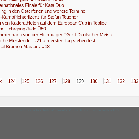
ternationales Finale für Kata Duo
ing in den Osterferien und weitere Termine
Kampfrichterlizenz für Stefan Teucher
 von Kaderathleten auf dem European Cup in Teplice
ort-Lehrgang Judo Ü50
mmermann von der Homburger TG ist Deutscher Meister
che Meister der U21 am ersten Tag stehen fest
onal Bremen Masters U18
k
124
125
126
127
128
129
130
131
132
133
© Hessischer Judo-Verband e.V., alle Rechte vorbehalten HJV