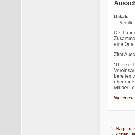
Aussch
Details
Veröffen
Der Lande
Zusammen
eine Qual
Zitat Aus
"Die Such
Vereinsar
bereiten 
übertrage
Mit der T
Weiterlesen
Nage no 
Adrian Da