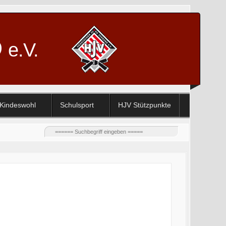
D
e.V.
Kindeswohl
Schulsport
HJV Stützpunkte