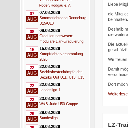
Liebe Mitgl
Roden/Rodgau e.V.
07.08.2026
07
die Mitgl
Sommerlehrgang Ronneburg
AUG
beinhalten.
U15/U18
Deshalb mö
08.08.2026
08
die weiter
Graduierungswesen:
AUG
modulare Dan-Graduierung
Die aktuel
15.08.2026
geschützt!
15
Kampfrichterversammlung
AUG
Wir freuen
2026
22.08.2026
22
Damit mögl
Bezirksbestenkämpfe des
AUG
verschied
Bezirks Ost U11, U13, U15
Dort möc
22.08.2026
22
Landesliga 1
AUG
Weiterlesen
23.08.2026
23
W&B Judo Ü50 Gruppe
AUG
29.08.2026
29
Bundesliga
AUG
LZ-Tra
29.08.2026
29