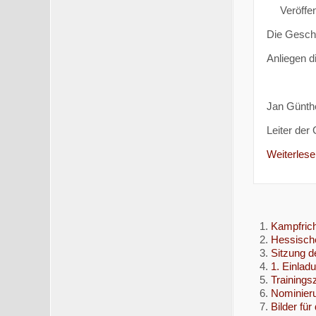
Veröffen
Die Geschä
Anliegen d
Jan Günth
Leiter der
Weiterlesen
Kampfrich
Hessische
Sitzung d
1. Einlad
Trainingsz
Nominieru
Bilder für