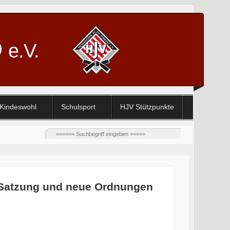
D
e.V.
Kindeswohl
Schulsport
HJV Stützpunkte
e Satzung und neue Ordnungen