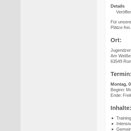
Details
Veröffen
Für unser
Plätze frei.
Ort:
Jugendzen
Am Weiße
63549 Ron
Termin
Montag, 03
Beginn: Mo
Ende: Frei
Inhalte
Trainin
Intensi
Gemein