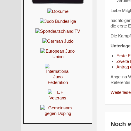
Veröffen
Liebe Mitg
nachfolgend
die erste 
Die Kampf
Unterlage
Erste 
Zweite
Antrag
Angelina W
Referentin 
Weiterlesen
Noch w