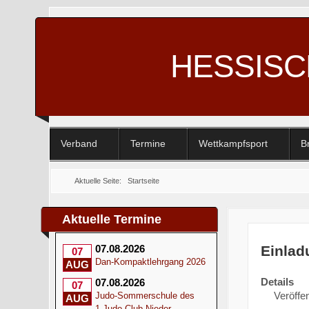
HESSIS
Verband
Termine
Wettkampfsport
B
Aktuelle Seite:
Startseite
Aktuelle Termine
Einlad
07.08.2026
07
Dan-Kompaktlehrgang 2026
AUG
Details
07.08.2026
07
Veröffen
Judo-Sommerschule des
AUG
1.Judo-Club Nieder-