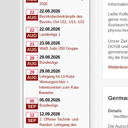
Informatio
2026
22.08.2026
22
Liebe Koll
Bezirksbestenkämpfe des
AUG
gerne möc
Bezirks Ost U11, U13, U15
Austauschf
22.08.2026
physischer
22
Landesliga 1
AUG
Unser Ziel
23.08.2026
23
DOSB und d
W&B Judo Ü50 Gruppe
AUG
gemeinsam
29.08.2026
dsj die Ko
29
Bundesliga
AUG
Weiterlesen
29.08.2026
29
Lehrgang für LV-Kata-
AUG
Wertungsrichter +
Interessenten zum Kata
Bewerter
German
05.09.2026
05
Bundesliga
SEP
Details
12.09.2026
12
Veröffe
2. Offener Technik- und
SEP
Randori- Lehrgang des
Die Aussch