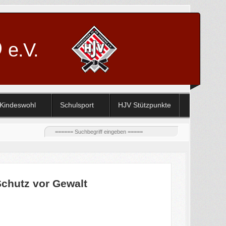
D
e.V.
Kindeswohl
Schulsport
HJV Stützpunkte
chutz vor Gewalt