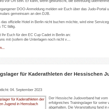
rd vor Ort sein. Er kann, wenn gewünscht, die Betreuung übernehm
gangener DOO-Anmeldung melden wir Euch über das Judo-Portal und pa
mulars gemeinsam an den DJB.
as offizielle Hotel in Berlin nicht buchen möchte, wird eine Servic
 TC fällig.
 Ihr Euch für den EC Cup Cadet in Berlin an:
uns mit (sofern die Unterlagen noch nicht v…
...
ngslager für Kaderathleten der Hessischen
ntlicht: 04. September 2023
Der Hessische Judoverband hat vom 2
erfolgreiches Trainingslager für sein
abgehalten. Die Veranstaltung fand in