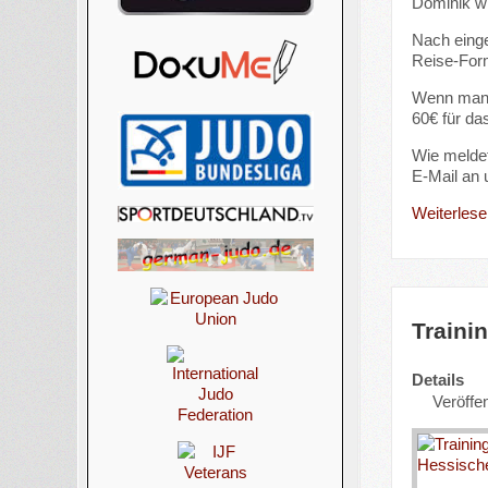
Dominik wi
Nach einge
Reise-For
Wenn man d
60€ für das
Wie meldet
E-Mail an 
Weiterlesen
Traini
Details
Veröffe