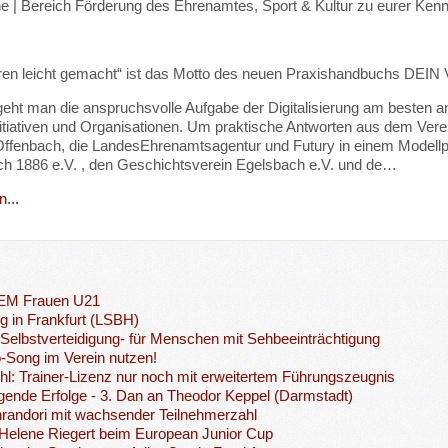
e | Bereich Förderung des Ehrenamtes, Sport & Kultur zu eurer Kennt
sieren leicht gemacht“ ist das Motto des neuen Praxishandbuchs 
eht man die anspruchsvolle Aufgabe der Digitalisierung am besten
nitiativen und Organisationen. Um praktische Antworten aus dem Ver
Offenbach, die LandesEhrenamtsagentur und Futury in einem Modellpr
h 1886 e.V. , den Geschichtsverein Egelsbach e.V. und de…
...
 EM Frauen U21
ng in Frankfurt (LSBH)
 Selbstverteidigung- für Menschen mit Sehbeeinträchtigung
-Song im Verein nutzen!
l: Trainer-Lizenz nur noch mit erweitertem Führungszeugnis
ende Erfolge - 3. Dan an Theodor Keppel (Darmstadt)
randori mit wachsender Teilnehmerzahl
r Helene Riegert beim European Junior Cup