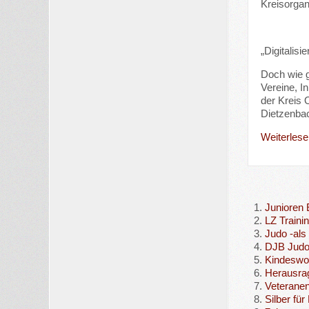
Kreisorgan
„Digitali
Doch wie g
Vereine, I
der Kreis 
Dietzenbac
Weiterlesen
Junioren
LZ Traini
Judo -als
DJB Judo
Kindeswoh
Herausrag
Veteranen
Silber fü