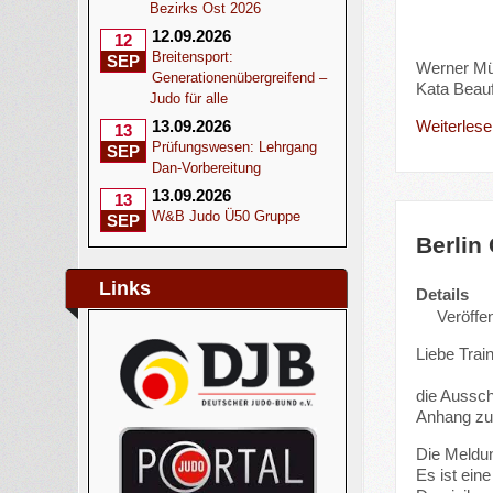
Bezirks Ost 2026
12.09.2026
12
Breitensport:
SEP
Werner Mü
Generationenübergreifend –
Kata Beauf
Judo für alle
Weiterlesen
13.09.2026
13
Prüfungswesen: Lehrgang
SEP
Dan-Vorbereitung
13.09.2026
13
W&B Judo Ü50 Gruppe
SEP
Berlin
Links
Details
Veröffe
Liebe Train
die Aussch
Anhang zu 
Die Meldun
Es ist ei